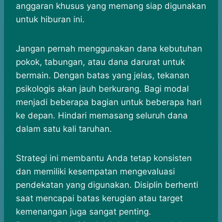
anggaran khusus yang memang siap digunakan
untuk hiburan ini.
Jangan pernah menggunakan dana kebutuhan
pokok, tabungan, atau dana darurat untuk
bermain. Dengan batas yang jelas, tekanan
psikologis akan jauh berkurang. Bagi modal
menjadi beberapa bagian untuk beberapa hari
ke depan. Hindari memasang seluruh dana
dalam satu kali taruhan.
Strategi ini membantu Anda tetap konsisten
dan memiliki kesempatan mengevaluasi
pendekatan yang digunakan. Disiplin berhenti
saat mencapai batas kerugian atau target
kemenangan juga sangat penting.