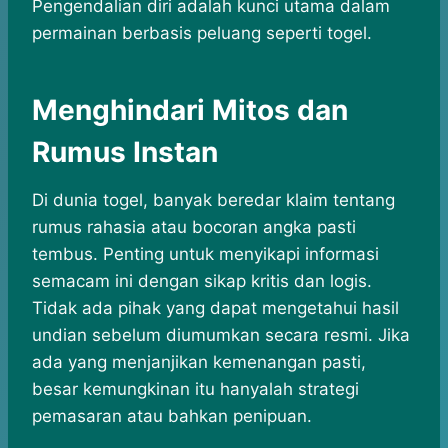
Pengendalian diri adalah kunci utama dalam
permainan berbasis peluang seperti togel.
Menghindari Mitos dan
Rumus Instan
Di dunia togel, banyak beredar klaim tentang
rumus rahasia atau bocoran angka pasti
tembus. Penting untuk menyikapi informasi
semacam ini dengan sikap kritis dan logis.
Tidak ada pihak yang dapat mengetahui hasil
undian sebelum diumumkan secara resmi. Jika
ada yang menjanjikan kemenangan pasti,
besar kemungkinan itu hanyalah strategi
pemasaran atau bahkan penipuan.