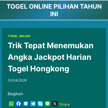
Skip
TOGEL ONLINE PILIHAN TAHUN
to
INI
content
TOGEL ONLINE
Trik Tepat Menemukan
Angka Jackpot Harian
Togel Hongkong
03/04/2026
Bagikan
W
F
M
T
S
L
X
Share