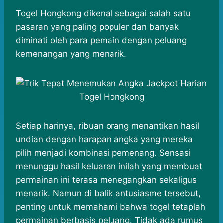
h
a
e
e
k
i
a
c
s
l
y
n
Togel Hongkong dikenal sebagai salah satu
t
e
s
e
p
e
pasaran yang paling populer dan banyak
s
b
e
g
e
diminati oleh para pemain dengan peluang
A
o
n
r
kemenangan yang menarik.
p
o
g
a
p
k
e
m
r
Setiap harinya, ribuan orang menantikan hasil
undian dengan harapan angka yang mereka
pilih menjadi kombinasi pemenang. Sensasi
menunggu hasil keluaran inilah yang membuat
permainan ini terasa menegangkan sekaligus
menarik. Namun di balik antusiasme tersebut,
penting untuk memahami bahwa togel tetaplah
permainan berbasis peluang. Tidak ada rumus