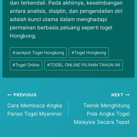
dan terkendali. Pada akhirnya, keseimbangan
antara analisis, disiplin, dan pengendalian diri
adalah kunci utama dalam menghadapi
permainan berbasis peluang seperti togel
Hongkong.
Post
#
Jackpot Togel Hongkong
#
Togel Hongkong
Tags:
#
Togel Online
#
TOGEL ONLINE PILIHAN TAHUN INI
Post
PREVIOUS
NEXT
Cara Membaca Angka
Teknik Menghitung
navigation
Panas Togel Myanmar
Pola Angka Togel
Malaysia Secara Tepat