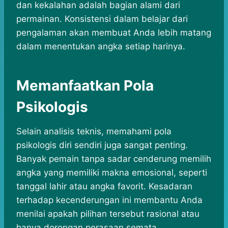
dan kekalahan adalah bagian alami dari
permainan. Konsistensi dalam belajar dari
pengalaman akan membuat Anda lebih matang
dalam menentukan angka setiap harinya.
Memanfaatkan Pola
Psikologis
Selain analisis teknis, memahami pola
psikologis diri sendiri juga sangat penting.
Banyak pemain tanpa sadar cenderung memilih
angka yang memiliki makna emosional, seperti
tanggal lahir atau angka favorit. Kesadaran
terhadap kecenderungan ini membantu Anda
menilai apakah pilihan tersebut rasional atau
hanya dorongan perasaan semata.