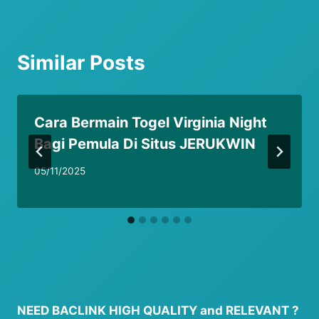
Similar Posts
Cara Bermain Togel Virginia Night
Bagi Pemula Di Situs JERUKWIN
05/11/2025
NEED BACLINK HIGH QUALITY and RELEVANT ?