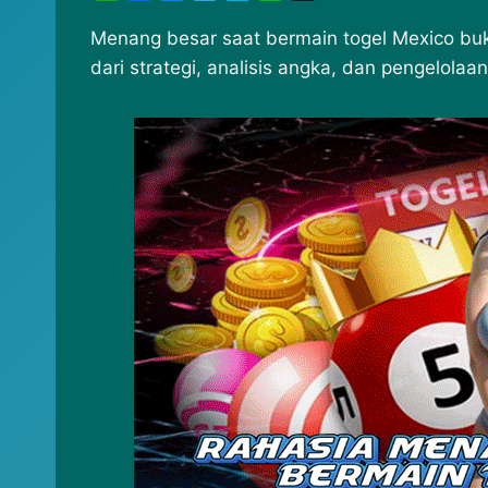
h
a
e
e
k
i
a
c
s
l
y
n
Menang besar saat bermain togel Mexico buk
t
e
s
e
p
e
dari strategi, analisis angka, dan pengelolaa
s
b
e
g
e
A
o
n
r
p
o
g
a
p
k
e
m
r