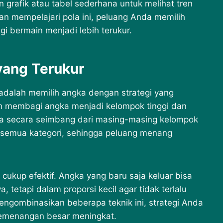
rafik atau tabel sederhana untuk melihat tren
 mempelajari pola ini, peluang Anda memilih
i bermain menjadi lebih terukur.
yang Terukur
adalah memilih angka dengan strategi yang
lah membagi angka menjadi kelompok tinggi dan
gka secara seimbang dari masing-masing kelompok
 semua kategori, sehingga peluang menang
a cukup efektif. Angka yang baru saja keluar bisa
 tetapi dalam proporsi kecil agar tidak terlalu
ngombinasikan beberapa teknik ini, strategi Anda
 kemenangan besar meningkat.