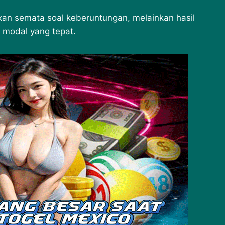
an semata soal keberuntungan, melainkan hasil
n modal yang tepat.