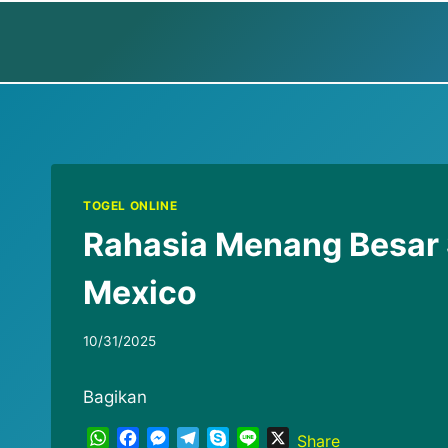
Skip
to
content
TOGEL ONLINE
Rahasia Menang Besar 
Mexico
10/31/2025
Bagikan
W
F
M
T
S
L
X
Share