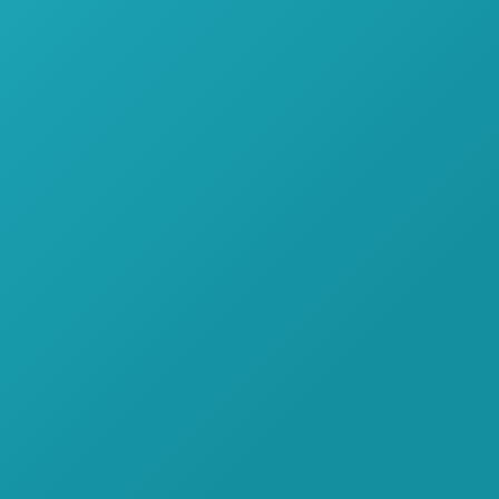
Strategi Mendapatkan Jitu
Angka Togel Meksiko
04/11/2025