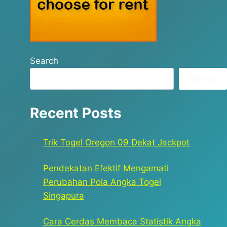
Search
Search
Recent Posts
Trik Togel Oregon 09 Dekat Jackpot
Pendekatan Efektif Mengamati
Perubahan Pola Angka Togel
Singapura
Cara Cerdas Membaca Statistik Angka