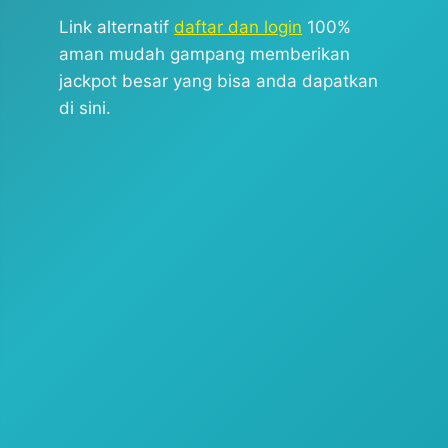
Link alternatif
daftar dan login
100%
aman mudah gampang memberikan
jackpot besar yang bisa anda dapatkan
di sini.