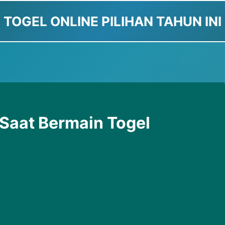
TOGEL ONLINE PILIHAN TAHUN INI
Saat Bermain Togel