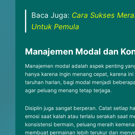
Baca Juga:
Cara Sukses Mera
Untuk Pemula
Manajemen Modal dan Kon
Manajemen modal adalah aspek penting yang 
hanya karena ingin menang cepat, karena in
taruhan harian, bagi modal menjadi beberapa
agar peluang menang tetap terjaga.
Disiplin juga sangat berperan. Catat setiap h
emosi saat kalah atau terlalu serakah saat
konsistensi bermain, peluang meraih kemena
membuat permainan lebih terukur dan meny