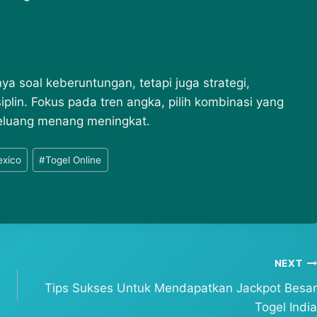
 soal keberuntungan, tetapi juga strategi,
plin. Fokus pada tren angka, pilih kombinasi yang
peluang menang meningkat.
exico
#
Togel Online
NEXT
Tips Sukses Untuk Mendapatkan Jackpot Besar
Togel India