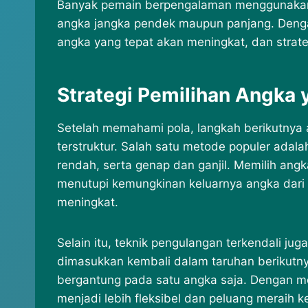
Banyak pemain berpengalaman menggunakan g
angka jangka pendek maupun panjang. Dengan
angka yang tepat akan meningkat, dan strateg
Strategi Pemilihan Angka 
Setelah memahami pola, langkah berikutnya 
terstruktur. Salah satu metode populer ada
rendah, serta genap dan ganjil. Memilih an
menutupi kemungkinan keluarnya angka dari
meningkat.
Selain itu, teknik pengulangan terkendali jug
dimasukkan kembali dalam taruhan berikutnya,
bergantung pada satu angka saja. Dengan me
menjadi lebih fleksibel dan peluang meraih