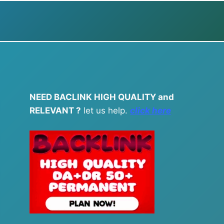
NEED BACLINK HIGH QUALITY and
RELEVANT ?
let us help.
click here