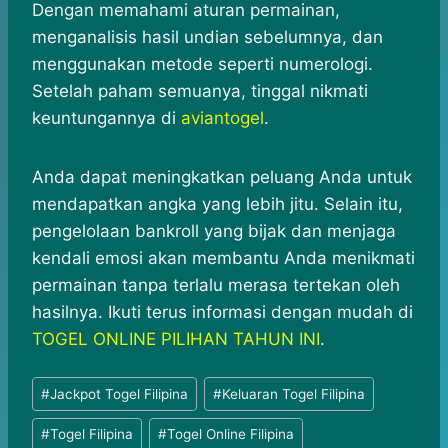
Dengan memahami aturan permainan,
menganalisis hasil undian sebelumnya, dan
menggunakan metode seperti numerologi.
Setelah paham semuanya, tinggal nikmati
keuntungannya di
aviantogel
.
Anda dapat meningkatkan peluang Anda untuk
mendapatkan angka yang lebih jitu. Selain itu,
pengelolaan bankroll yang bijak dan menjaga
kendali emosi akan membantu Anda menikmati
permainan tanpa terlalu merasa tertekan oleh
hasilnya. Ikuti terus informasi dengan mudah di
TOGEL ONLINE PILIHAN TAHUN INI
.
Post
#
Jackpot Togel Filipina
#
Keluaran Togel Filipina
Tags:
#
Togel Filipina
#
Togel Online Filipina