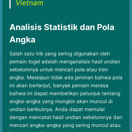
Vietnam
Analisis Statistik dan Pola
Angka
Salah satu trik yang sering digunakan oleh
pemain togel adalah menganalisis hasil undian
sebelumnya untuk mencari pola atau tren
angka. Meskipun tidak ada jaminan bahwa pola
ini akan berlanjut, banyak pemain merasa
bahwa ini dapat memberikan petunjuk tentang
angka-angka yang mungkin akan muncul di
undian berikutnya. Anda dapat memulai
dengan mencatat hasil undian sebelumnya dan
mencari angka-angka yang sering muncul atau