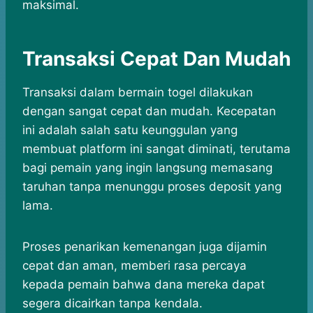
maksimal.
Transaksi Cepat Dan Mudah
Transaksi dalam bermain togel dilakukan
dengan sangat cepat dan mudah. Kecepatan
ini adalah salah satu keunggulan yang
membuat platform ini sangat diminati, terutama
bagi pemain yang ingin langsung memasang
taruhan tanpa menunggu proses deposit yang
lama.
Proses penarikan kemenangan juga dijamin
cepat dan aman, memberi rasa percaya
kepada pemain bahwa dana mereka dapat
segera dicairkan tanpa kendala.