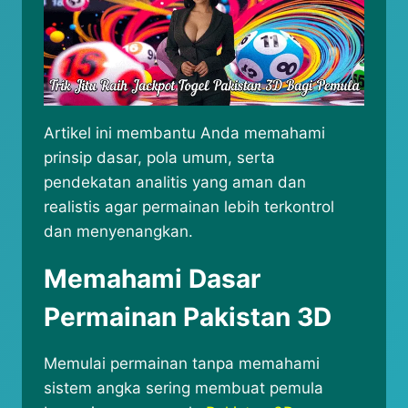
Artikel ini membantu Anda memahami
prinsip dasar, pola umum, serta
pendekatan analitis yang aman dan
realistis agar permainan lebih terkontrol
dan menyenangkan.
Memahami Dasar
Permainan Pakistan 3D
Memulai permainan tanpa memahami
sistem angka sering membuat pemula