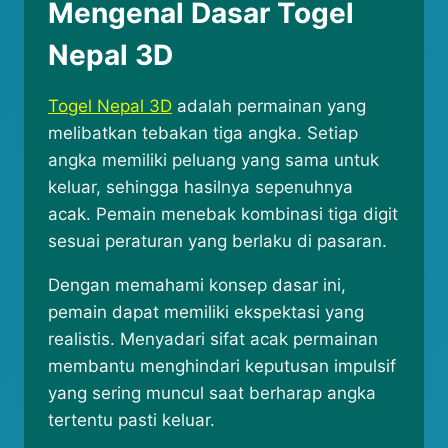
Mengenal Dasar Togel
Nepal 3D
Togel Nepal 3D
adalah permainan yang
melibatkan tebakan tiga angka. Setiap
angka memiliki peluang yang sama untuk
keluar, sehingga hasilnya sepenuhnya
acak. Pemain menebak kombinasi tiga digit
sesuai peraturan yang berlaku di pasaran.
Dengan memahami konsep dasar ini,
pemain dapat memiliki ekspektasi yang
realistis. Menyadari sifat acak permainan
membantu menghindari keputusan impulsif
yang sering muncul saat berharap angka
tertentu pasti keluar.