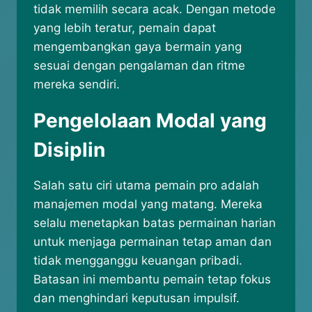
tidak memilih secara acak. Dengan metode
yang lebih teratur, pemain dapat
mengembangkan gaya bermain yang
sesuai dengan pengalaman dan ritme
mereka sendiri.
Pengelolaan Modal yang
Disiplin
Salah satu ciri utama pemain pro adalah
manajemen modal yang matang. Mereka
selalu menetapkan batas permainan harian
untuk menjaga permainan tetap aman dan
tidak mengganggu keuangan pribadi.
Batasan ini membantu pemain tetap fokus
dan menghindari keputusan impulsif.