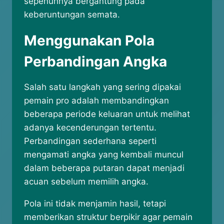
sepenuhnya bergantung pada
keberuntungan semata.
Menggunakan Pola
Perbandingan Angka
Salah satu langkah yang sering dipakai
pemain pro adalah membandingkan
beberapa periode keluaran untuk melihat
adanya kecenderungan tertentu.
Perbandingan sederhana seperti
mengamati angka yang kembali muncul
dalam beberapa putaran dapat menjadi
acuan sebelum memilih angka.
Pola ini tidak menjamin hasil, tetapi
memberikan struktur berpikir agar pemain