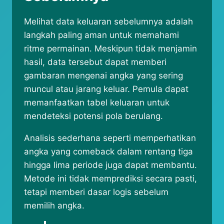
Melihat data keluaran sebelumnya adalah
langkah paling aman untuk memahami
ritme permainan. Meskipun tidak menjamin
hasil, data tersebut dapat memberi
gambaran mengenai angka yang sering
muncul atau jarang keluar. Pemula dapat
memanfaatkan tabel keluaran untuk
mendeteksi potensi pola berulang.
Analisis sederhana seperti memperhatikan
angka yang comeback dalam rentang tiga
hingga lima periode juga dapat membantu.
Metode ini tidak memprediksi secara pasti,
tetapi memberi dasar logis sebelum
memilih angka.