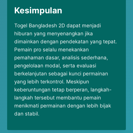
Kesimpulan
Togel Bangladesh 2D dapat menjadi
hiburan yang menyenangkan jika
dimainkan dengan pendekatan yang tepat.
Pemain pro selalu menekankan
pemahaman dasar, analisis sederhana,
pengelolaan modal, serta evaluasi
berkelanjutan sebagai kunci permainan
yang lebih terkontrol. Meskipun
keberuntungan tetap berperan, langkah-
langkah tersebut membantu pemain
menikmati permainan dengan lebih bijak
dan stabil.