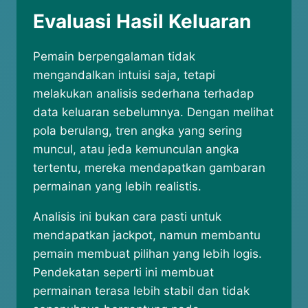
Evaluasi Hasil Keluaran
Pemain berpengalaman tidak
mengandalkan intuisi saja, tetapi
melakukan analisis sederhana terhadap
data keluaran sebelumnya. Dengan melihat
pola berulang, tren angka yang sering
muncul, atau jeda kemunculan angka
tertentu, mereka mendapatkan gambaran
permainan yang lebih realistis.
Analisis ini bukan cara pasti untuk
mendapatkan jackpot, namun membantu
pemain membuat pilihan yang lebih logis.
Pendekatan seperti ini membuat
permainan terasa lebih stabil dan tidak