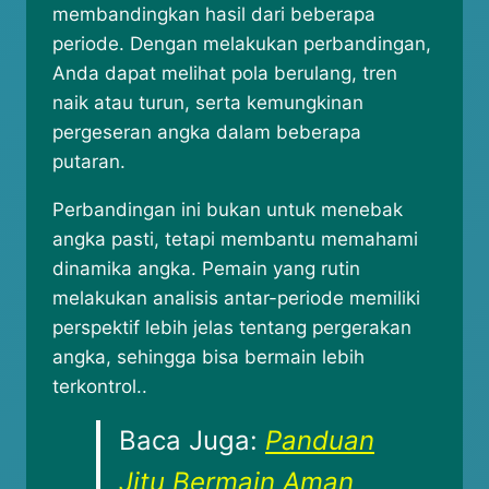
membandingkan hasil dari beberapa
periode. Dengan melakukan perbandingan,
Anda dapat melihat pola berulang, tren
naik atau turun, serta kemungkinan
pergeseran angka dalam beberapa
putaran.
Perbandingan ini bukan untuk menebak
angka pasti, tetapi membantu memahami
dinamika angka. Pemain yang rutin
melakukan analisis antar-periode memiliki
perspektif lebih jelas tentang pergerakan
angka, sehingga bisa bermain lebih
terkontrol..
Baca Juga:
Panduan
Jitu Bermain Aman