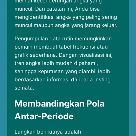
melihat kecenderungan angka yang
muncul. Dari catatan ini, Anda bisa
mengidentifikasi angka yang paling sering
muncul maupun angka yang jarang keluar.
Pengumpulan data rutin memungkinkan
pemain membuat tabel frekuensi atau
grafik sederhana. Dengan visualisasi ini,
tren angka lebih mudah dipahami,
sehingga keputusan yang diambil lebih
berdasarkan informasi daripada insting
semata.
Membandingkan Pola
Antar-Periode
Langkah berikutnya adalah