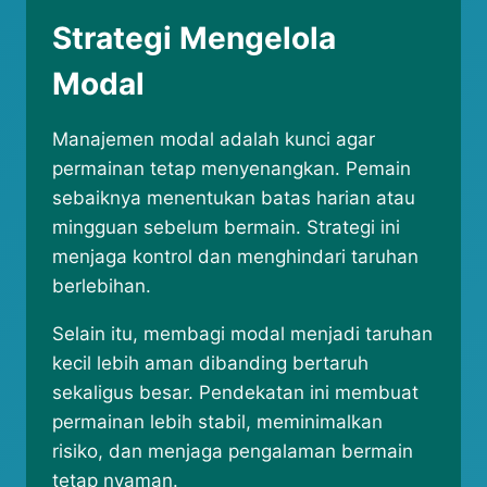
Strategi Mengelola
Modal
Manajemen modal adalah kunci agar
permainan tetap menyenangkan. Pemain
sebaiknya menentukan batas harian atau
mingguan sebelum bermain. Strategi ini
menjaga kontrol dan menghindari taruhan
berlebihan.
Selain itu, membagi modal menjadi taruhan
kecil lebih aman dibanding bertaruh
sekaligus besar. Pendekatan ini membuat
permainan lebih stabil, meminimalkan
risiko, dan menjaga pengalaman bermain
tetap nyaman.