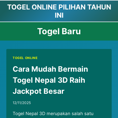
Skip
TOGEL ONLINE PILIHAN TAHUN
to
INI
content
Togel Baru
TOGEL ONLINE
Cara Mudah Bermain
Togel Nepal 3D Raih
Jackpot Besar
12/11/2025
Togel Nepal 3D merupakan salah satu