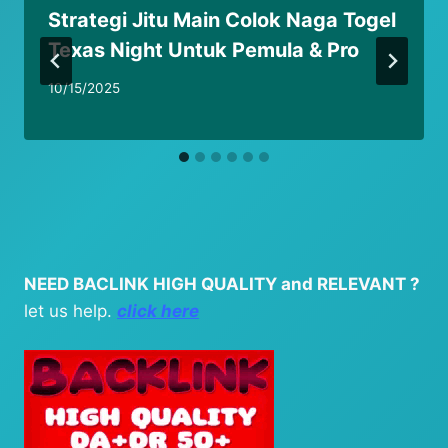
Strategi Jitu Main Colok Naga Togel
Texas Night Untuk Pemula & Pro
10/15/2025
NEED BACLINK HIGH QUALITY and RELEVANT ?
let us help.
click here