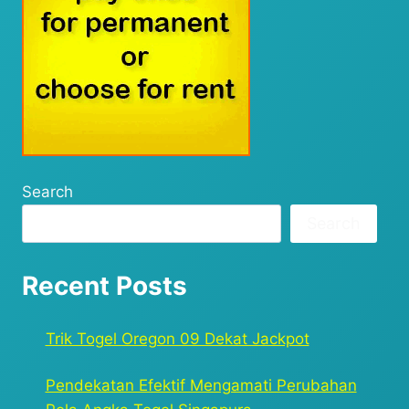
Search
Search
Recent Posts
Trik Togel Oregon 09 Dekat Jackpot
Pendekatan Efektif Mengamati Perubahan