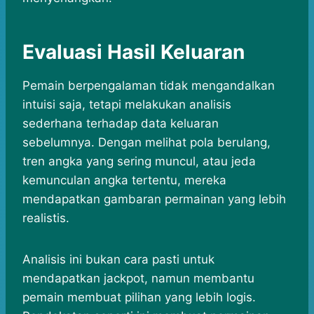
Evaluasi Hasil Keluaran
Pemain berpengalaman tidak mengandalkan
intuisi saja, tetapi melakukan analisis
sederhana terhadap data keluaran
sebelumnya. Dengan melihat pola berulang,
tren angka yang sering muncul, atau jeda
kemunculan angka tertentu, mereka
mendapatkan gambaran permainan yang lebih
realistis.
Analisis ini bukan cara pasti untuk
mendapatkan jackpot, namun membantu
pemain membuat pilihan yang lebih logis.