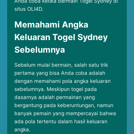
Anda coba ketika bermain Togel Sydney di
situs OLI4D.
Memahami Angka
Keluaran Togel Sydney
Sebelumnya
Sebelum mulai bermain, salah satu trik
pertama yang bisa Anda coba adalah
dengan memahami pola angka keluaran
sebelumnya. Meskipun togel pada
dasarnya adalah permainan yang
bergantung pada keberuntungan, namun
banyak pemain yang mempercayai bahwa
ada pola tertentu dalam hasil keluaran
angka.