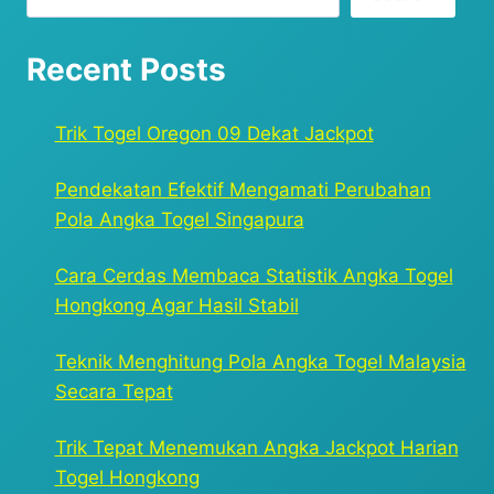
Recent Posts
Trik Togel Oregon 09 Dekat Jackpot
Pendekatan Efektif Mengamati Perubahan
Pola Angka Togel Singapura
Cara Cerdas Membaca Statistik Angka Togel
Hongkong Agar Hasil Stabil
Teknik Menghitung Pola Angka Togel Malaysia
Secara Tepat
Trik Tepat Menemukan Angka Jackpot Harian
Togel Hongkong