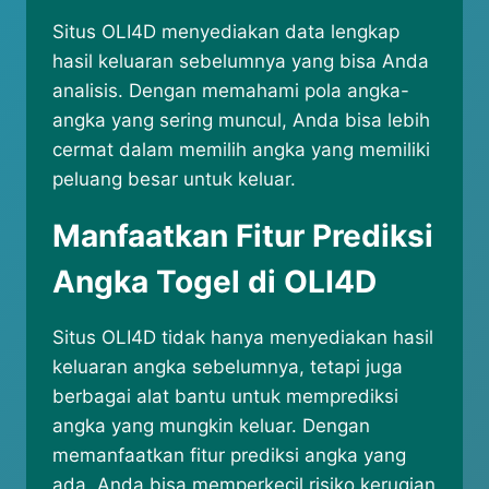
Situs OLI4D menyediakan data lengkap
hasil keluaran sebelumnya yang bisa Anda
analisis. Dengan memahami pola angka-
angka yang sering muncul, Anda bisa lebih
cermat dalam memilih angka yang memiliki
peluang besar untuk keluar.
Manfaatkan Fitur Prediksi
Angka Togel di OLI4D
Situs OLI4D tidak hanya menyediakan hasil
keluaran angka sebelumnya, tetapi juga
berbagai alat bantu untuk memprediksi
angka yang mungkin keluar. Dengan
memanfaatkan fitur prediksi angka yang
ada, Anda bisa memperkecil risiko kerugian