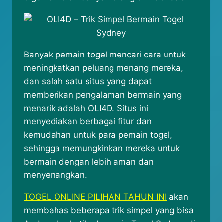
Banyak pemain togel mencari cara untuk
meningkatkan peluang menang mereka,
dan salah satu situs yang dapat
memberikan pengalaman bermain yang
menarik adalah OLI4D. Situs ini
menyediakan berbagai fitur dan
kemudahan untuk para pemain togel,
sehingga memungkinkan mereka untuk
bermain dengan lebih aman dan
menyenangkan.
TOGEL ONLINE PILIHAN TAHUN INI
akan
membahas beberapa trik simpel yang bisa