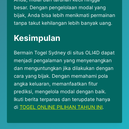
besar. Dengan pengelolaan modal yang
bijak, Anda bisa lebih menikmati permainan
tanpa takut kehilangan lebih banyak uang.
Kesimpulan
Bermain Togel Sydney di situs OLI4D dapat
menjadi pengalaman yang menyenangkan
dan menguntungkan jika dilakukan dengan
cara yang bijak. Dengan memahami pola
angka keluaran, memanfaatkan fitur
prediksi, mengelola modal dengan baik.
Ikuti berita terpanas dan terupdate hanya
di
TOGEL ONLINE PILIHAN TAHUN INI
.