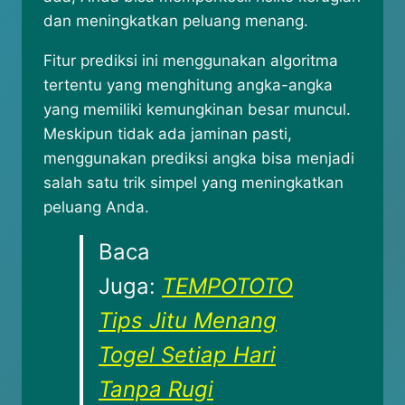
dan meningkatkan peluang menang.
Fitur prediksi ini menggunakan algoritma
tertentu yang menghitung angka-angka
yang memiliki kemungkinan besar muncul.
Meskipun tidak ada jaminan pasti,
menggunakan prediksi angka bisa menjadi
salah satu trik simpel yang meningkatkan
peluang Anda.
Baca
Juga:
TEMPOTOTO
Tips Jitu Menang
Togel Setiap Hari
Tanpa Rugi