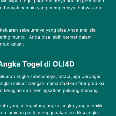
 Meskipun togel pada dasarnya adalah permainan
un banyak pemain yang mempercayai bahwa ada
keluaran sebelumnya yang bisa Anda analisis.
ing muncul, Anda bisa lebih cermat dalam
ntuk keluar.
 Angka Togel di OLI4D
eluaran angka sebelumnya, tetapi juga berbagai
ngkin keluar. Dengan memanfaatkan fitur prediksi
ko kerugian dan meningkatkan peluang menang.
rtentu yang menghitung angka-angka yang memiliki
da jaminan pasti, menggunakan prediksi angka