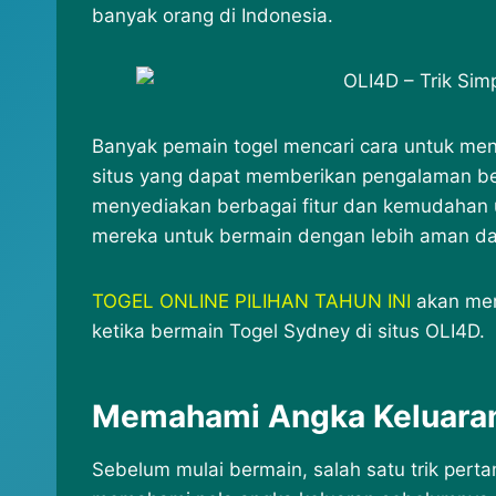
t
e
s
e
p
e
banyak orang di Indonesia.
s
b
e
g
e
A
o
n
r
p
o
g
a
p
k
e
m
r
Banyak pemain togel mencari cara untuk me
situs yang dapat memberikan pengalaman ber
menyediakan berbagai fitur dan kemudahan 
mereka untuk bermain dengan lebih aman d
TOGEL ONLINE PILIHAN TAHUN INI
akan mem
ketika bermain Togel Sydney di situs OLI4D.
Memahami Angka Keluaran
Sebelum mulai bermain, salah satu trik per