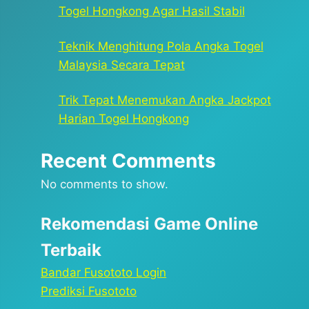
Togel Hongkong Agar Hasil Stabil
Teknik Menghitung Pola Angka Togel
Malaysia Secara Tepat
Trik Tepat Menemukan Angka Jackpot
Harian Togel Hongkong
Recent Comments
No comments to show.
Rekomendasi Game Online
Terbaik
Bandar Fusototo Login
Prediksi Fusototo