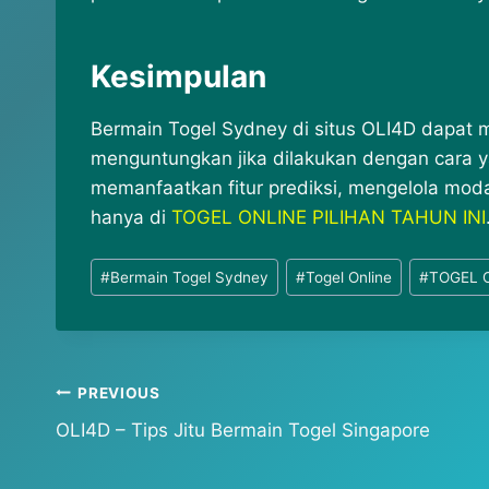
Kesimpulan
Bermain Togel Sydney di situs OLI4D dapa
menguntungkan jika dilakukan dengan cara 
memanfaatkan fitur prediksi, mengelola modal
hanya di
TOGEL ONLINE PILIHAN TAHUN INI
Post
#
Bermain Togel Sydney
#
Togel Online
#
TOGEL O
Tags:
Post
PREVIOUS
OLI4D – Tips Jitu Bermain Togel Singapore
navigation