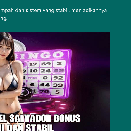
limpah dan sistem yang stabil, menjadikannya
ing.