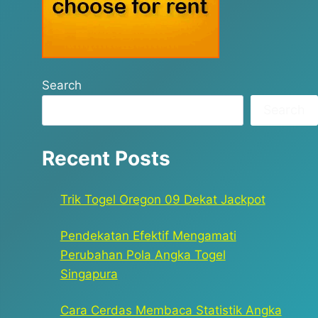
Search
Search
Recent Posts
Trik Togel Oregon 09 Dekat Jackpot
Pendekatan Efektif Mengamati
Perubahan Pola Angka Togel
Singapura
Cara Cerdas Membaca Statistik Angka