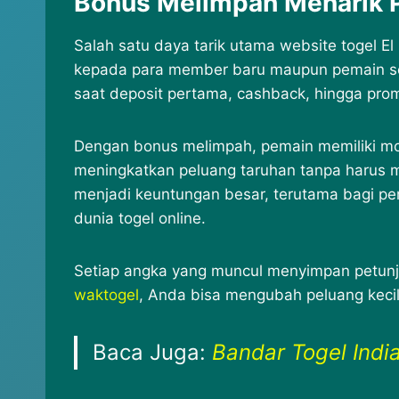
Bonus Melimpah Menarik 
Salah satu daya tarik utama website togel E
kepada para member baru maupun pemain set
saat deposit pertama, cashback, hingga pro
Dengan bonus melimpah, pemain memiliki mo
meningkatkan peluang taruhan tanpa harus m
menjadi keuntungan besar, terutama bagi pe
dunia togel online.
Setiap angka yang muncul menyimpan petunj
waktogel
, Anda bisa mengubah peluang kec
Baca Juga:
Bandar Togel Indi