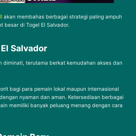
I
akan membahas berbagai strategi paling ampuh
 besar di Togel El Salvador.
 El Salvador
in diminati, terutama berkat kemudahan akses dan
vorit bagi para pemain lokal maupun internasional
l dengan nyaman dan aman. Ketersediaan berbagai
main memiliki banyak peluang menang dengan cara