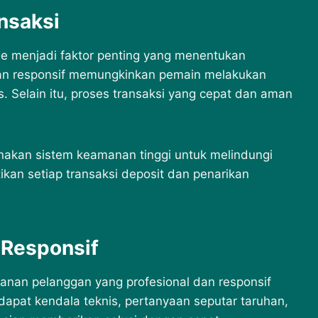
nsaksi
ne menjadi faktor penting yang menentukan
dan responsif memungkinkan pemain melakukan
. Selain itu, proses transaksi yang cepat dan aman
unakan sistem keamanan tinggi untuk melindungi
kan setiap transaksi deposit dan penarikan
 Responsif
yanan pelanggan yang profesional dan responsif
apat kendala teknis, pertanyaan seputar taruhan,