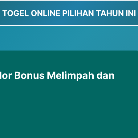
TOGEL ONLINE PILIHAN TAHUN INI
ador Bonus Melimpah dan