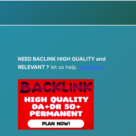
NEED BACLINK HIGH QUALITY and
RELEVANT ?
let us help.
click here