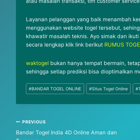
atau masalah transaksi, tim customer servic
Layanan pelanggan yang baik menambah ke
menggunakan website togel tersebut, sehin
khawatir masalah teknis. Ayo simak dan ikuti 
secara lengkap klik link berikut
RUMUS TOGEL
waktogel
bukan hanya tempat bermain, tetap
sehingga setiap prediksi bisa dioptimalkan 
Post
#
BANDAR TOGEL ONLINE
#
Situs Togel Online
#
Tags:
Post
PREVIOUS
Bandar Togel India 4D Online Aman dan
navigation