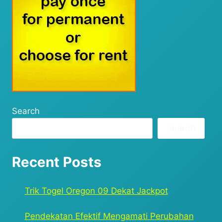
Search
Search
Recent Posts
Trik Togel Oregon 09 Dekat Jackpot
Pendekatan Efektif Mengamati Perubahan