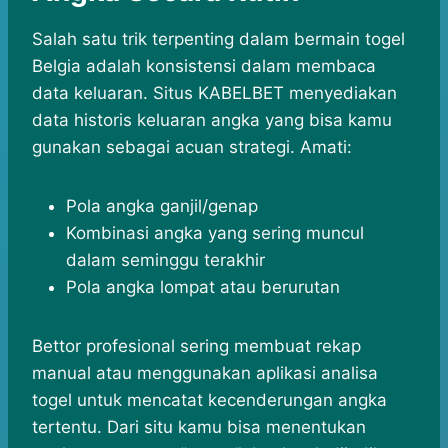
Salah satu trik terpenting dalam bermain togel
Belgia adalah konsistensi dalam membaca
data keluaran. Situs KABELBET menyediakan
data historis keluaran angka yang bisa kamu
gunakan sebagai acuan strategi. Amati:
Pola angka ganjil/genap
Kombinasi angka yang sering muncul
dalam seminggu terakhir
Pola angka lompat atau berurutan
Bettor profesional sering membuat rekap
manual atau menggunakan aplikasi analisa
togel untuk mencatat kecenderungan angka
tertentu. Dari situ kamu bisa menentukan