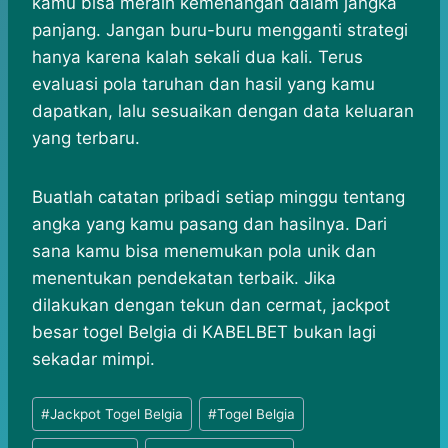
kamu bisa meraih kemenangan dalam jangka
panjang. Jangan buru-buru mengganti strategi
hanya karena kalah sekali dua kali. Terus
evaluasi pola taruhan dan hasil yang kamu
dapatkan, lalu sesuaikan dengan data keluaran
yang terbaru.
Buatlah catatan pribadi setiap minggu tentang
angka yang kamu pasang dan hasilnya. Dari
sana kamu bisa menemukan pola unik dan
menentukan pendekatan terbaik. Jika
dilakukan dengan tekun dan cermat, jackpot
besar togel Belgia di KABELBET bukan lagi
sekadar mimpi.
Post
#
Jackpot Togel Belgia
#
Togel Belgia
Tags: