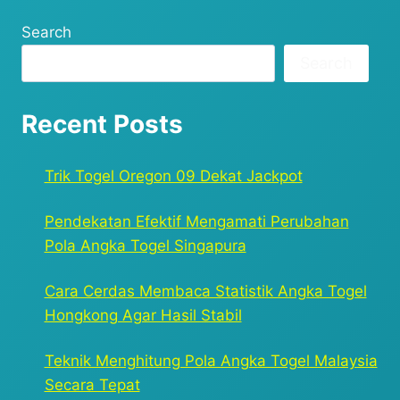
Search
Search
Recent Posts
Trik Togel Oregon 09 Dekat Jackpot
Pendekatan Efektif Mengamati Perubahan
Pola Angka Togel Singapura
Cara Cerdas Membaca Statistik Angka Togel
Hongkong Agar Hasil Stabil
Teknik Menghitung Pola Angka Togel Malaysia
Secara Tepat