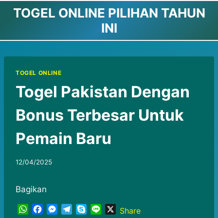
Skip
TOGEL ONLINE PILIHAN TAHUN
to
INI
content
TOGEL ONLINE
Togel Pakistan Dengan
Bonus Terbesar Untuk
Pemain Baru
12/04/2025
Bagikan
W
F
M
T
S
L
X
Share