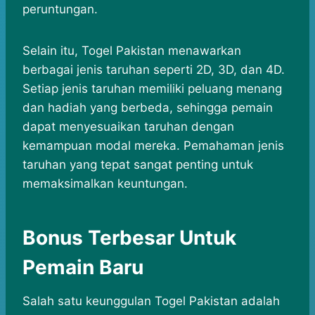
peruntungan.
Selain itu, Togel Pakistan menawarkan
berbagai jenis taruhan seperti 2D, 3D, dan 4D.
Setiap jenis taruhan memiliki peluang menang
dan hadiah yang berbeda, sehingga pemain
dapat menyesuaikan taruhan dengan
kemampuan modal mereka. Pemahaman jenis
taruhan yang tepat sangat penting untuk
memaksimalkan keuntungan.
Bonus Terbesar Untuk
Pemain Baru
Salah satu keunggulan Togel Pakistan adalah