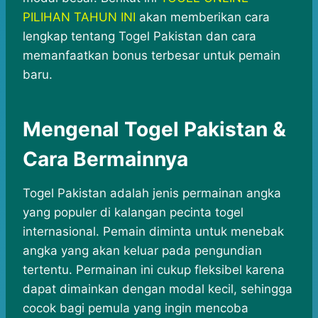
PILIHAN TAHUN INI
akan memberikan cara
lengkap tentang Togel Pakistan dan cara
memanfaatkan bonus terbesar untuk pemain
baru.
Mengenal Togel Pakistan &
Cara Bermainnya
Togel Pakistan adalah jenis permainan angka
yang populer di kalangan pecinta togel
internasional. Pemain diminta untuk menebak
angka yang akan keluar pada pengundian
tertentu. Permainan ini cukup fleksibel karena
dapat dimainkan dengan modal kecil, sehingga
cocok bagi pemula yang ingin mencoba