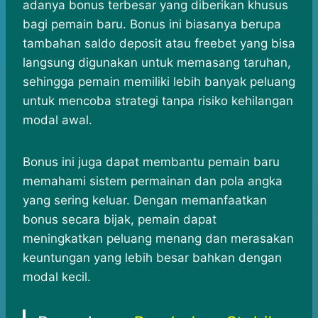
adanya bonus terbesar yang diberikan khusus
bagi pemain baru. Bonus ini biasanya berupa
tambahan saldo deposit atau freebet yang bisa
langsung digunakan untuk memasang taruhan,
sehingga pemain memiliki lebih banyak peluang
untuk mencoba strategi tanpa risiko kehilangan
modal awal.
Bonus ini juga dapat membantu pemain baru
memahami sistem permainan dan pola angka
yang sering keluar. Dengan memanfaatkan
bonus secara bijak, pemain dapat
meningkatkan peluang menang dan merasakan
keuntungan yang lebih besar bahkan dengan
modal kecil.