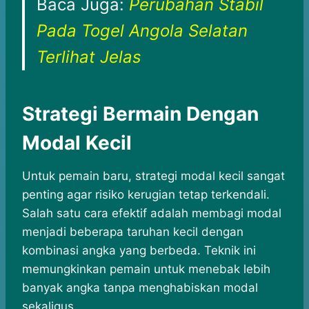
Baca Juga:
Perubahan Stabil
Pada Togel Angola Selatan
Terlihat Jelas
Strategi Bermain Dengan
Modal Kecil
Untuk pemain baru, strategi modal kecil sangat
penting agar risiko kerugian tetap terkendali.
Salah satu cara efektif adalah membagi modal
menjadi beberapa taruhan kecil dengan
kombinasi angka yang berbeda. Teknik ini
memungkinkan pemain untuk menebak lebih
banyak angka tanpa menghabiskan modal
sekaligus.