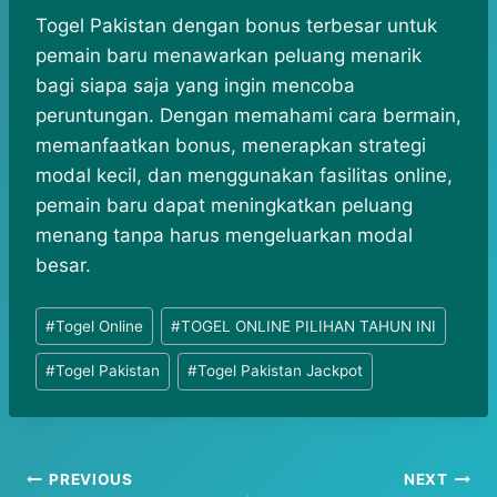
Togel Pakistan dengan bonus terbesar untuk
pemain baru menawarkan peluang menarik
bagi siapa saja yang ingin mencoba
peruntungan. Dengan memahami cara bermain,
memanfaatkan bonus, menerapkan strategi
modal kecil, dan menggunakan fasilitas online,
pemain baru dapat meningkatkan peluang
menang tanpa harus mengeluarkan modal
besar.
Post
#
Togel Online
#
TOGEL ONLINE PILIHAN TAHUN INI
Tags:
#
Togel Pakistan
#
Togel Pakistan Jackpot
Post
PREVIOUS
NEXT