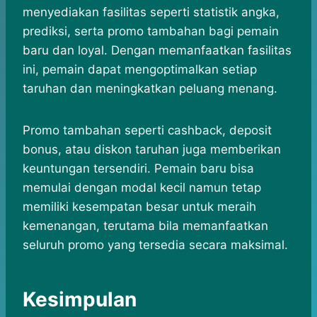
menyediakan fasilitas seperti statistik angka,
prediksi, serta promo tambahan bagi pemain
baru dan loyal. Dengan memanfaatkan fasilitas
ini, pemain dapat mengoptimalkan setiap
taruhan dan meningkatkan peluang menang.
Promo tambahan seperti cashback, deposit
bonus, atau diskon taruhan juga memberikan
keuntungan tersendiri. Pemain baru bisa
memulai dengan modal kecil namun tetap
memiliki kesempatan besar untuk meraih
kemenangan, terutama bila memanfaatkan
seluruh promo yang tersedia secara maksimal.
Kesimpulan