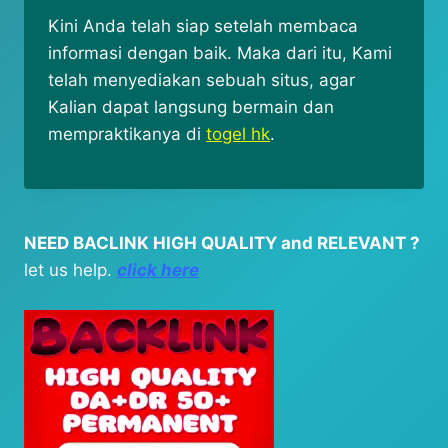
Kini Anda telah siap setelah membaca
informasi dengan baik. Maka dari itu, Kami
telah menyediakan sebuah situs, agar
Kalian dapat langsung bermain dan
mempraktikanya di
togel hk
.
NEED BACLINK HIGH QUALITY and RELEVANT ?
let us help.
click here