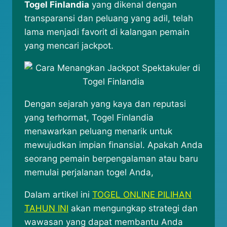
Togel Finlandia
yang dikenal dengan
transparansi dan peluang yang adil, telah
lama menjadi favorit di kalangan pemain
yang mencari jackpot.
Dengan sejarah yang kaya dan reputasi
yang terhormat, Togel Finlandia
menawarkan peluang menarik untuk
mewujudkan impian finansial. Apakah Anda
seorang pemain berpengalaman atau baru
memulai perjalanan togel Anda,
Dalam artikel ini
TOGEL ONLINE PILIHAN
TAHUN INI
akan mengungkap strategi dan
wawasan yang dapat membantu Anda