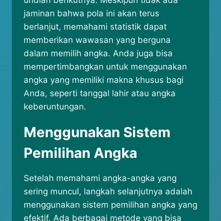
undian berikutnya. Meskipun tidak ada
jaminan bahwa pola ini akan terus
berlanjut, memahami statistik dapat
memberikan wawasan yang berguna
dalam memilih angka. Anda juga bisa
mempertimbangkan untuk menggunakan
angka yang memiliki makna khusus bagi
Anda, seperti tanggal lahir atau angka
keberuntungan.
Menggunakan Sistem
Pemilihan Angka
Setelah memahami angka-angka yang
sering muncul, langkah selanjutnya adalah
menggunakan sistem pemilihan angka yang
efektif. Ada berbagai metode yang bisa