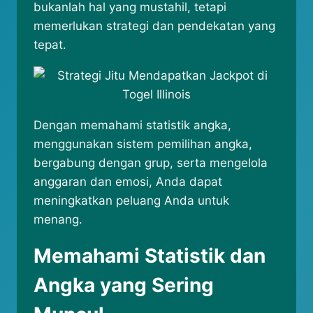
bukanlah hal yang mustahil, tetapi
memerlukan strategi dan pendekatan yang
tepat.
Dengan memahami statistik angka,
menggunakan sistem pemilihan angka,
bergabung dengan grup, serta mengelola
anggaran dan emosi, Anda dapat
meningkatkan peluang Anda untuk
menang.
Memahami Statistik dan
Angka yang Sering