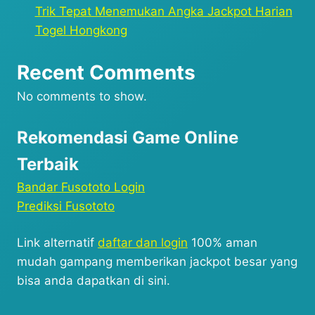
Trik Tepat Menemukan Angka Jackpot Harian
Togel Hongkong
Recent Comments
No comments to show.
Rekomendasi Game Online
Terbaik
Bandar Fusototo Login
Prediksi Fusototo
Link alternatif
daftar dan login
100% aman
mudah gampang memberikan jackpot besar yang
bisa anda dapatkan di sini.