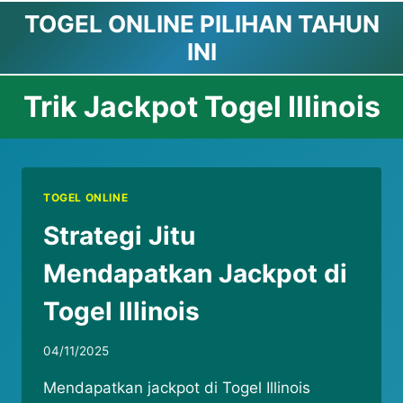
Skip
TOGEL ONLINE PILIHAN TAHUN
to
INI
content
Trik Jackpot Togel Illinois
TOGEL ONLINE
Strategi Jitu
Mendapatkan Jackpot di
Togel Illinois
04/11/2025
Mendapatkan jackpot di Togel Illinois