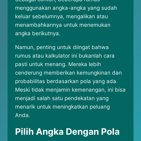
menggunakan angka-angka yang sudah
keluar sebelumnya, mengalikan atau
menambahkannya untuk menemukan
angka berikutnya.
Namun, penting untuk diingat bahwa
rumus atau kalkulator ini bukanlah cara
pasti untuk menang. Mereka lebih
cenderung memberikan kemungkinan dan
probabilitas berdasarkan pola yang ada.
Meski tidak menjamin kemenangan, ini bisa
menjadi salah satu pendekatan yang
menarik untuk meningkatkan peluang
Anda.
Pilih Angka Dengan Pola