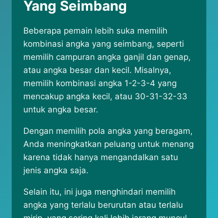
Yang Seimbang
Beberapa pemain lebih suka memilih
kombinasi angka yang seimbang, seperti
memilih campuran angka ganjil dan genap,
atau angka besar dan kecil. Misalnya,
memilih kombinasi angka 1-2-3-4 yang
mencakup angka kecil, atau 30-31-32-33
untuk angka besar.
Dengan memilih pola angka yang beragam,
Anda meningkatkan peluang untuk menang
karena tidak hanya mengandalkan satu
jenis angka saja.
Selain itu, ini juga menghindari memilih
angka yang terlalu berurutan atau terlalu
mirip, yang sering kali lebih jarang muncul.