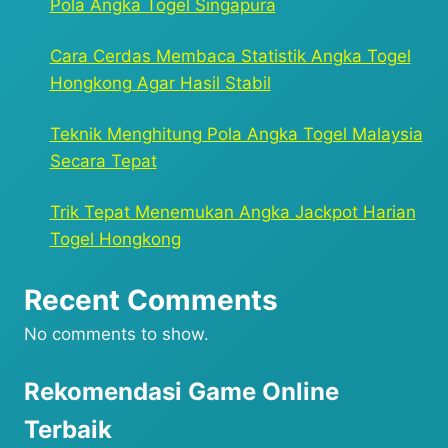
Pola Angka Togel Singapura
Cara Cerdas Membaca Statistik Angka Togel
Hongkong Agar Hasil Stabil
Teknik Menghitung Pola Angka Togel Malaysia
Secara Tepat
Trik Tepat Menemukan Angka Jackpot Harian
Togel Hongkong
Recent Comments
No comments to show.
Rekomendasi Game Online
Terbaik