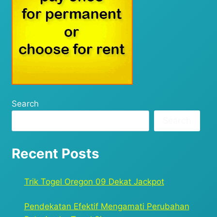
Search
Search
Recent Posts
Trik Togel Oregon 09 Dekat Jackpot
Pendekatan Efektif Mengamati Perubahan