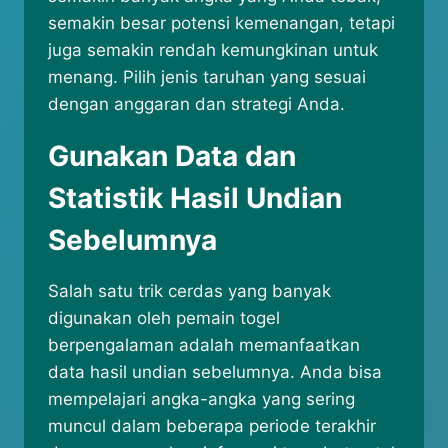
semakin besar potensi kemenangan, tetapi
juga semakin rendah kemungkinan untuk
menang. Pilih jenis taruhan yang sesuai
dengan anggaran dan strategi Anda.
Gunakan Data dan
Statistik Hasil Undian
Sebelumnya
Salah satu trik cerdas yang banyak
digunakan oleh pemain togel
berpengalaman adalah memanfaatkan
data hasil undian sebelumnya. Anda bisa
mempelajari angka-angka yang sering
muncul dalam beberapa periode terakhir