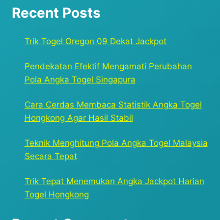
Recent Posts
Trik Togel Oregon 09 Dekat Jackpot
Pendekatan Efektif Mengamati Perubahan
Pola Angka Togel Singapura
Cara Cerdas Membaca Statistik Angka Togel
Hongkong Agar Hasil Stabil
Teknik Menghitung Pola Angka Togel Malaysia
Secara Tepat
Trik Tepat Menemukan Angka Jackpot Harian
Togel Hongkong