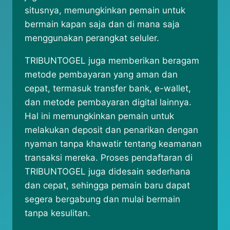
situsnya, memungkinkan pemain untuk
bermain kapan saja dan di mana saja
menggunakan perangkat seluler.
TRIBUNTOGEL juga memberikan beragam
metode pembayaran yang aman dan
cepat, termasuk transfer bank, e-wallet,
dan metode pembayaran digital lainnya.
Hal ini memungkinkan pemain untuk
melakukan deposit dan penarikan dengan
nyaman tanpa khawatir tentang keamanan
transaksi mereka. Proses pendaftaran di
TRIBUNTOGEL juga didesain sederhana
dan cepat, sehingga pemain baru dapat
segera bergabung dan mulai bermain
tanpa kesulitan.