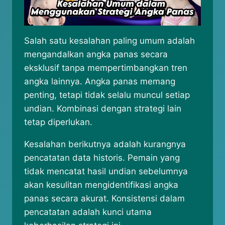
Salah satu kesalahan paling umum adalah
mengandalkan angka panas secara
eksklusif tanpa mempertimbangkan tren
angka lainnya. Angka panas memang
penting, tetapi tidak selalu muncul setiap
undian. Kombinasi dengan strategi lain
tetap diperlukan.
Kesalahan berikutnya adalah kurangnya
pencatatan data historis. Pemain yang
tidak mencatat hasil undian sebelumnya
akan kesulitan mengidentifikasi angka
panas secara akurat. Konsistensi dalam
pencatatan adalah kunci utama