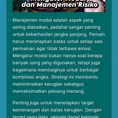
Manajemen modal adalah aspek yang
sering diabaikan, padahal sangat penting
untuk keberhasilan jangka panjang. Pemain
harus menetapkan batas untuk setiap sesi
permainan agar tidak terbawa emosi.
Mengatur modal bukan hanya soal berapa
banyak uang yang digunakan, tetapi juga
bagaimana membaginya untuk berbagai
kombinasi angka. Strategi ini membantu
meminimalkan kerugian sekaligus
memaksimalkan peluang menang.
Penting juga untuk menetapkan target
kemenangan dan batas kerugian. Dengan
target yang jelas, pemain dapat bermain