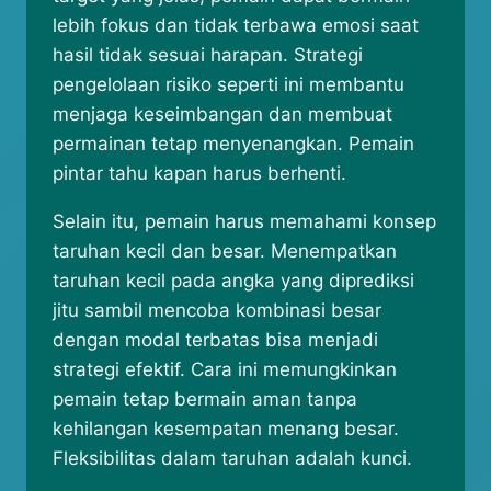
lebih fokus dan tidak terbawa emosi saat
hasil tidak sesuai harapan. Strategi
pengelolaan risiko seperti ini membantu
menjaga keseimbangan dan membuat
permainan tetap menyenangkan. Pemain
pintar tahu kapan harus berhenti.
Selain itu, pemain harus memahami konsep
taruhan kecil dan besar. Menempatkan
taruhan kecil pada angka yang diprediksi
jitu sambil mencoba kombinasi besar
dengan modal terbatas bisa menjadi
strategi efektif. Cara ini memungkinkan
pemain tetap bermain aman tanpa
kehilangan kesempatan menang besar.
Fleksibilitas dalam taruhan adalah kunci.