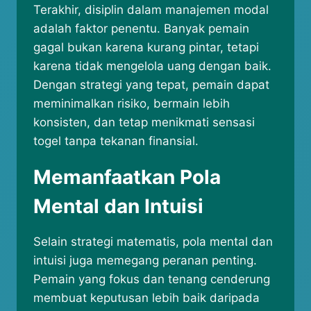
Terakhir, disiplin dalam manajemen modal
adalah faktor penentu. Banyak pemain
gagal bukan karena kurang pintar, tetapi
karena tidak mengelola uang dengan baik.
Dengan strategi yang tepat, pemain dapat
meminimalkan risiko, bermain lebih
konsisten, dan tetap menikmati sensasi
togel tanpa tekanan finansial.
Memanfaatkan Pola
Mental dan Intuisi
Selain strategi matematis, pola mental dan
intuisi juga memegang peranan penting.
Pemain yang fokus dan tenang cenderung
membuat keputusan lebih baik daripada