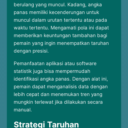
berulang yang muncul. Kadang, angka
panas memiliki kecenderungan untuk
muncul dalam urutan tertentu atau pada
waktu tertentu. Mengamati pola ini dapat
memberikan keuntungan tambahan bagi
pemain yang ingin menempatkan taruhan
dengan presisi.
Pemanfaatan aplikasi atau software
statistik juga bisa mempermudah
identifikasi angka panas. Dengan alat ini,
pemain dapat menganalisis data dengan
lebih cepat dan menemukan tren yang
mungkin terlewat jika dilakukan secara
manual.
Strategi Taruhan