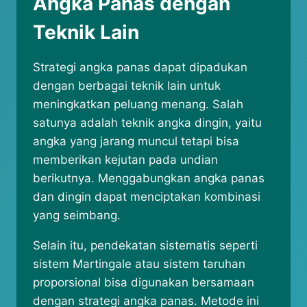
Angka Panas dengan
Teknik Lain
Strategi angka panas dapat dipadukan
dengan berbagai teknik lain untuk
meningkatkan peluang menang. Salah
satunya adalah teknik angka dingin, yaitu
angka yang jarang muncul tetapi bisa
memberikan kejutan pada undian
berikutnya. Menggabungkan angka panas
dan dingin dapat menciptakan kombinasi
yang seimbang.
Selain itu, pendekatan sistematis seperti
sistem Martingale atau sistem taruhan
proporsional bisa digunakan bersamaan
dengan strategi angka panas. Metode ini