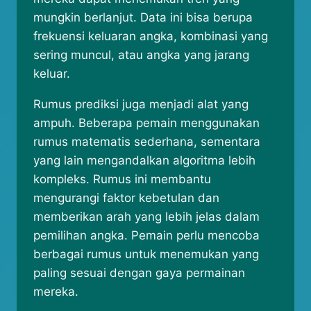
mungkin berlanjut. Data ini bisa berupa
frekuensi keluaran angka, kombinasi yang
sering muncul, atau angka yang jarang
keluar.
Rumus prediksi juga menjadi alat yang
ampuh. Beberapa pemain menggunakan
rumus matematis sederhana, sementara
yang lain mengandalkan algoritma lebih
kompleks. Rumus ini membantu
mengurangi faktor kebetulan dan
memberikan arah yang lebih jelas dalam
pemilihan angka. Pemain perlu mencoba
berbagai rumus untuk menemukan yang
paling sesuai dengan gaya permainan
mereka.