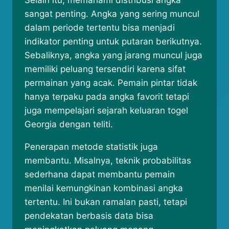
Selain itu, memahami distribusi angka
sangat penting. Angka yang sering muncul
dalam periode tertentu bisa menjadi
indikator penting untuk putaran berikutnya.
Sebaliknya, angka yang jarang muncul juga
memiliki peluang tersendiri karena sifat
permainan yang acak. Pemain pintar tidak
hanya terpaku pada angka favorit tetapi
juga mempelajari sejarah keluaran togel
Georgia dengan teliti.
Penerapan metode statistik juga
membantu. Misalnya, teknik probabilitas
sederhana dapat membantu pemain
menilai kemungkinan kombinasi angka
tertentu. Ini bukan ramalan pasti, tetapi
pendekatan berbasis data bisa