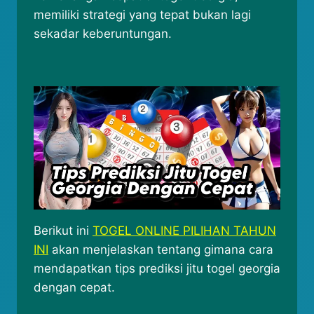
memiliki strategi yang tepat bukan lagi
sekadar keberuntungan.
Berikut ini
TOGEL ONLINE PILIHAN TAHUN
INI
akan menjelaskan tentang gimana cara
mendapatkan tips prediksi jitu togel georgia
dengan cepat.