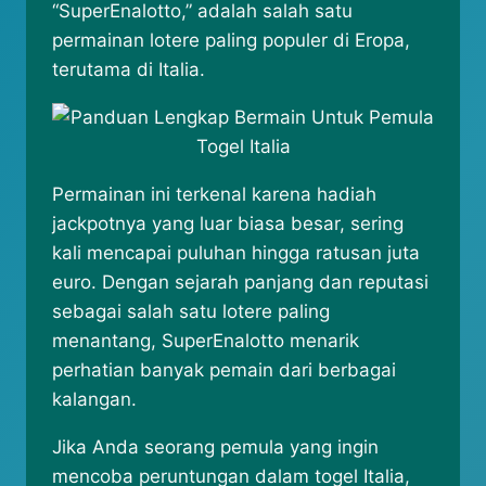
“SuperEnalotto,” adalah salah satu
permainan lotere paling populer di Eropa,
terutama di Italia.
Permainan ini terkenal karena hadiah
jackpotnya yang luar biasa besar, sering
kali mencapai puluhan hingga ratusan juta
euro. Dengan sejarah panjang dan reputasi
sebagai salah satu lotere paling
menantang, SuperEnalotto menarik
perhatian banyak pemain dari berbagai
kalangan.
Jika Anda seorang pemula yang ingin
mencoba peruntungan dalam togel Italia,