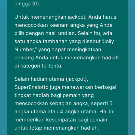
hingga 90.
Untuk memenangkan jackpot, Anda harus
mencocokkan keenam angka yang Anda
pilih dengan hasil undian. Selain itu, ada
satu angka tambahan yang disebut “Jolly
Number,” yang dapat meningkatkan
peluang Anda untuk memenangkan hadiah
di kategori tertentu.
Selain hadiah utama (jackpot),
SuperEnalotto juga menawarkan berbagai
tingkat hadiah bagi pemain yang
mencocokkan sebagian angka, seperti 5
angka utama atau 4 angka utama. Hal ini
memberikan kesempatan bagi pemain
untuk tetap memenangkan hadiah.