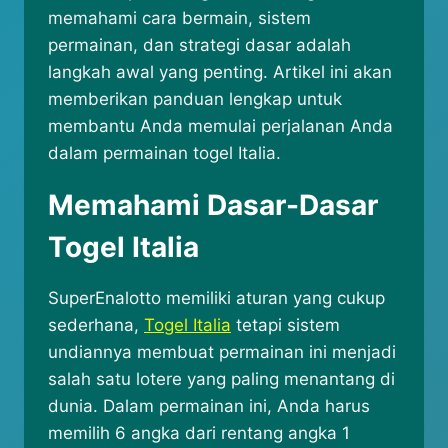
memahami cara bermain, sistem
permainan, dan strategi dasar adalah
langkah awal yang penting. Artikel ini akan
memberikan panduan lengkap untuk
membantu Anda memulai perjalanan Anda
dalam permainan togel Italia.
Memahami Dasar-Dasar
Togel Italia
SuperEnalotto memiliki aturan yang cukup
sederhana,
Togel Italia
tetapi sistem
undiannya membuat permainan ini menjadi
salah satu lotere yang paling menantang di
dunia. Dalam permainan ini, Anda harus
memilih 6 angka dari rentang angka 1