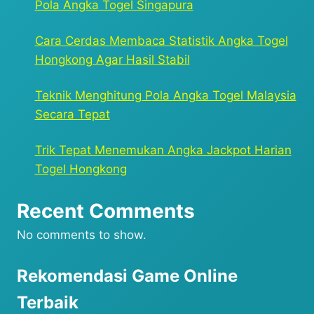
Pola Angka Togel Singapura
Cara Cerdas Membaca Statistik Angka Togel
Hongkong Agar Hasil Stabil
Teknik Menghitung Pola Angka Togel Malaysia
Secara Tepat
Trik Tepat Menemukan Angka Jackpot Harian
Togel Hongkong
Recent Comments
No comments to show.
Rekomendasi Game Online
Terbaik