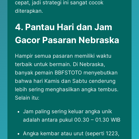
cepat, jadi strategi ini sangat cocok
diterapkan.
4. Pantau Hari dan Jam
Gacor Pasaran Nebraska
Hampir semua pasaran memiliki waktu
terbaik untuk bermain. Di Nebraska,
banyak pemain BBFSTOTO menyebutkan
bahwa hari Kamis dan Sabtu cenderung
lebih sering menghasilkan angka tembus.
Selain itu:
Jam paling sering keluar angka unik
adalah antara pukul 00.30 – 01.30 WIB
Angka kembar atau urut (seperti 1223,