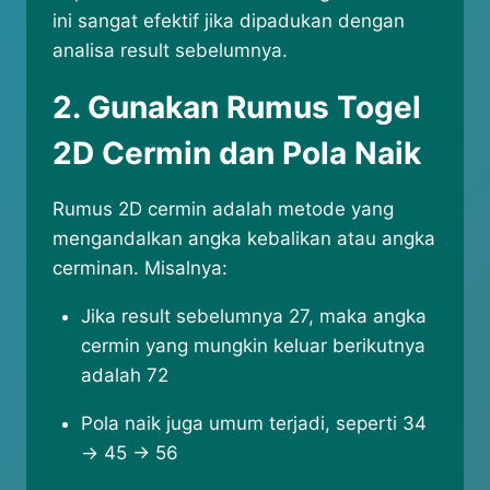
ini sangat efektif jika dipadukan dengan
analisa result sebelumnya.
2. Gunakan Rumus Togel
2D Cermin dan Pola Naik
Rumus 2D cermin adalah metode yang
mengandalkan angka kebalikan atau angka
cerminan. Misalnya:
Jika result sebelumnya 27, maka angka
cermin yang mungkin keluar berikutnya
adalah 72
Pola naik juga umum terjadi, seperti 34
→ 45 → 56