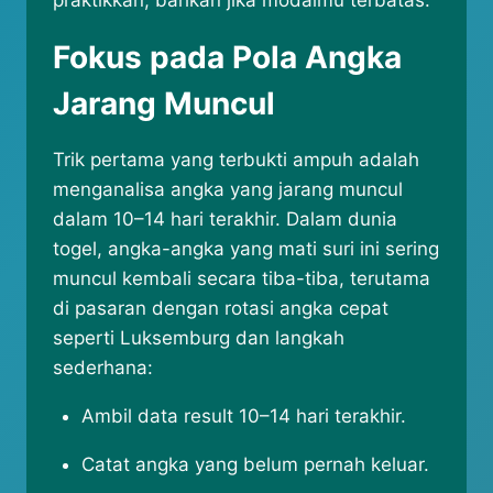
praktikkan, bahkan jika modalmu terbatas.
Fokus pada Pola Angka
Jarang Muncul
Trik pertama yang terbukti ampuh adalah
menganalisa angka yang jarang muncul
dalam 10–14 hari terakhir. Dalam dunia
togel, angka-angka yang mati suri ini sering
muncul kembali secara tiba-tiba, terutama
di pasaran dengan rotasi angka cepat
seperti Luksemburg dan langkah
sederhana:
Ambil data result 10–14 hari terakhir.
Catat angka yang belum pernah keluar.