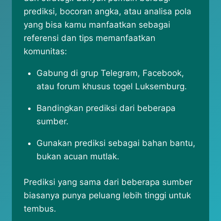
prediksi, bocoran angka, atau analisa pola
yang bisa kamu manfaatkan sebagai
referensi dan tips memanfaatkan
komunitas:
Gabung di grup Telegram, Facebook,
atau forum khusus togel Luksemburg.
Bandingkan prediksi dari beberapa
sumber.
Gunakan prediksi sebagai bahan bantu,
bukan acuan mutlak.
Prediksi yang sama dari beberapa sumber
biasanya punya peluang lebih tinggi untuk
tembus.