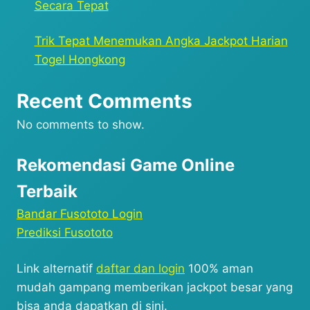
Secara Tepat
Trik Tepat Menemukan Angka Jackpot Harian
Togel Hongkong
Recent Comments
No comments to show.
Rekomendasi Game Online
Terbaik
Bandar Fusototo Login
Prediksi Fusototo
Link alternatif
daftar dan login
100% aman
mudah gampang memberikan jackpot besar yang
bisa anda dapatkan di sini.