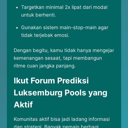
Targetkan minimal 2x lipat dari modal
untuk berhenti.
Gunakan sistem main-stop-main agar
tidak terjebak emosi.
Dengan begitu, kamu tidak hanya mengejar
kemenangan sesaat, tapi membangun
ritme cuan jangka panjang.
Ikut Forum Prediksi
Luksemburg Pools yang
Aktif
Komunitas aktif bisa jadi ladang informasi
dan strategi. Banyak pemain berbagi