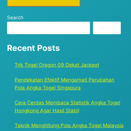
Search
Search
Recent Posts
Trik Togel Oregon 09 Dekat Jackpot
Pendekatan Efektif Mengamati Perubahan
Pola Angka Togel Singapura
Cara Cerdas Membaca Statistik Angka Togel
Hongkong Agar Hasil Stabil
Teknik Menghitung Pola Angka Togel Malaysia