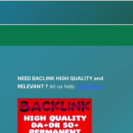
NEED BACLINK HIGH QUALITY and
RELEVANT ?
let us help.
click here