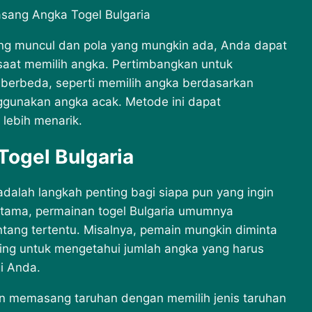
ng muncul dan pola yang mungkin ada, Anda dapat
saat memilih angka. Pertimbangkan untuk
erbeda, seperti memilih angka berdasarkan
ggunakan angka acak. Metode ini dapat
lebih menarik.
Togel Bulgaria
dalah langkah penting bagi siapa pun yang ingin
a-tama, permainan togel Bulgaria umumnya
ntang tertentu. Misalnya, pemain mungkin diminta
ting untuk mengetahui jumlah angka yang harus
gi Anda.
an memasang taruhan dengan memilih jenis taruhan