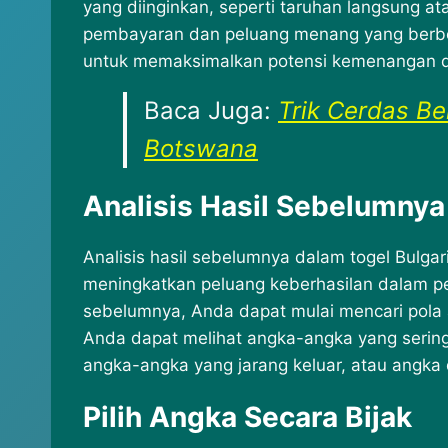
yang diinginkan, seperti taruhan langsung ata
pembayaran dan peluang menang yang berbe
untuk memaksimalkan potensi kemenangan 
Baca Juga:
Trik Cerdas B
Botswana
Analisis Hasil Sebelumnya
Analisis hasil sebelumnya dalam togel Bulga
meningkatkan peluang keberhasilan dalam p
sebelumnya, Anda dapat mulai mencari pola 
Anda dapat melihat angka-angka yang sering
angka-angka yang jarang keluar, atau angka 
Pilih Angka Secara Bijak