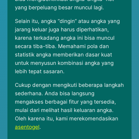
yang berpeluang besar muncul lagi.
Selain itu, angka “dingin” atau angka yang
jarang keluar juga harus diperhatikan,
karena terkadang angka ini bisa muncul
secara tiba-tiba. Memahami pola dan
statistik angka memberikan dasar kuat
untuk menyusun kombinasi angka yang
lebih tepat sasaran.
Cukup dengan mengikuti beberapa langkah
sederhana. Anda bisa langsung
mengakses berbagai fitur yang tersedia,
mulai dari melihat hasil keluaran angka.
Oleh karena itu, kami merekomendasikan
asentogel
.