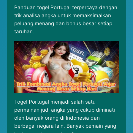
Panduan togel Portugal terpercaya dengan
trik analisa angka untuk memaksimalkan
peluang menang dan bonus besar setiap
taruhan.
Togel Portugal menjadi salah satu
permainan judi angka yang cukup diminati
oleh banyak orang di Indonesia dan
berbagai negara lain. Banyak pemain yang