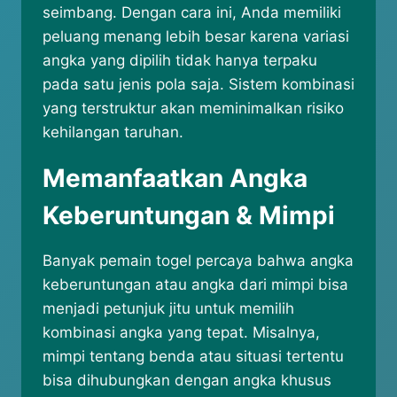
seimbang. Dengan cara ini, Anda memiliki
peluang menang lebih besar karena variasi
angka yang dipilih tidak hanya terpaku
pada satu jenis pola saja. Sistem kombinasi
yang terstruktur akan meminimalkan risiko
kehilangan taruhan.
Memanfaatkan Angka
Keberuntungan & Mimpi
Banyak pemain togel percaya bahwa angka
keberuntungan atau angka dari mimpi bisa
menjadi petunjuk jitu untuk memilih
kombinasi angka yang tepat. Misalnya,
mimpi tentang benda atau situasi tertentu
bisa dihubungkan dengan angka khusus