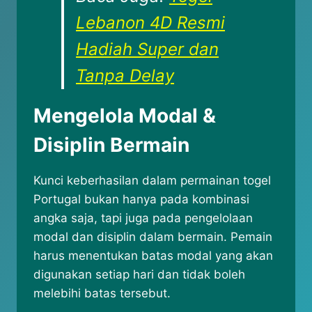
Lebanon 4D Resmi
Hadiah Super dan
Tanpa Delay
Mengelola Modal &
Disiplin Bermain
Kunci keberhasilan dalam permainan togel
Portugal bukan hanya pada kombinasi
angka saja, tapi juga pada pengelolaan
modal dan disiplin dalam bermain. Pemain
harus menentukan batas modal yang akan
digunakan setiap hari dan tidak boleh
melebihi batas tersebut.