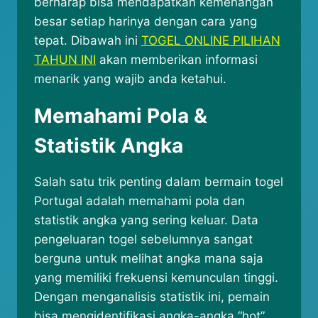
berharap bisa mendapatkan kemenangan
besar setiap harinya dengan cara yang
tepat. Dibawah ini
TOGEL ONLINE PILIHAN
TAHUN INI
akan memberikan informasi
menarik yang wajib anda ketahui.
Memahami Pola &
Statistik Angka
Salah satu trik penting dalam bermain togel
Portugal adalah memahami pola dan
statistik angka yang sering keluar. Data
pengeluaran togel sebelumnya sangat
berguna untuk melihat angka mana saja
yang memiliki frekuensi kemunculan tinggi.
Dengan menganalisis statistik ini, pemain
bisa mengidentifikasi angka-angka “hot”