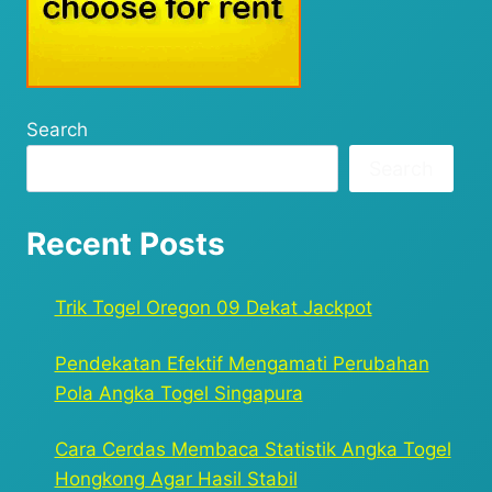
Search
Search
Recent Posts
Trik Togel Oregon 09 Dekat Jackpot
Pendekatan Efektif Mengamati Perubahan
Pola Angka Togel Singapura
Cara Cerdas Membaca Statistik Angka Togel
Hongkong Agar Hasil Stabil