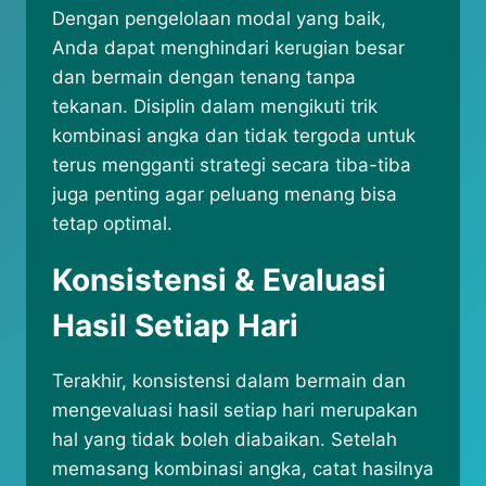
Dengan pengelolaan modal yang baik,
Anda dapat menghindari kerugian besar
dan bermain dengan tenang tanpa
tekanan. Disiplin dalam mengikuti trik
kombinasi angka dan tidak tergoda untuk
terus mengganti strategi secara tiba-tiba
juga penting agar peluang menang bisa
tetap optimal.
Konsistensi & Evaluasi
Hasil Setiap Hari
Terakhir, konsistensi dalam bermain dan
mengevaluasi hasil setiap hari merupakan
hal yang tidak boleh diabaikan. Setelah
memasang kombinasi angka, catat hasilnya