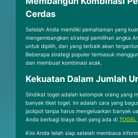
Membangun Kombinasi P
Cerdas
Setelah Anda memiliki pemahaman yang kuat 
mengembangkan strategi pemilihan angka An
untuk dipilih, dan yang terbaik akan tergant
Beberapa strategi populer termasuk menggu
dan membuat kombinasi acak.
Kekuatan Dalam Jumlah Un
Sindikat togel adalah kelompok orang yang
banyak tiket togel. Ini adalah cara yang b
jackpot tanpa harus mengeluarkan banyak ua
Anda berbagi biaya tiket yang ada di
TOGEL 
Kini Anda telah siap setelah membaca informa