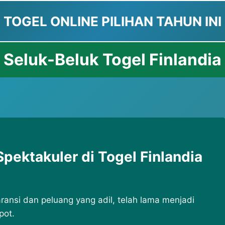
TOGEL ONLINE PILIHAN TAHUN INI
Seluk-Beluk Togel Finlandia
ektakuler di Togel Finlandia
ansi dan peluang yang adil, telah lama menjadi
pot.