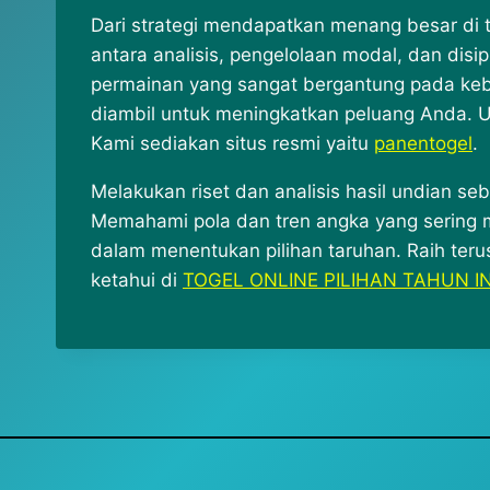
Dari strategi mendapatkan menang besar di 
antara analisis, pengelolaan modal, dan disi
permainan yang sangat bergantung pada ke
diambil untuk meningkatkan peluang Anda. U
Kami sediakan situs resmi yaitu
panentogel
.
Melakukan riset dan analisis hasil undian 
Memahami pola dan tren angka yang sering
dalam menentukan pilihan taruhan. Raih teru
ketahui di
TOGEL ONLINE PILIHAN TAHUN IN