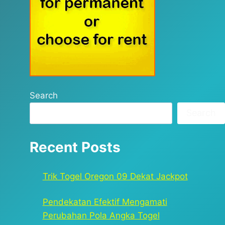
Search
Search
Recent Posts
Trik Togel Oregon 09 Dekat Jackpot
Pendekatan Efektif Mengamati
Perubahan Pola Angka Togel