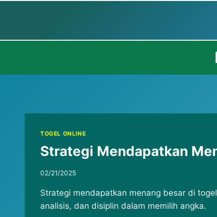
Skip
to
content
TOGEL ONLINE
Strategi Mendapatkan Men
02/21/2025
Strategi mendapatkan menang besar di toge
analisis, dan disiplin dalam memilih angka.