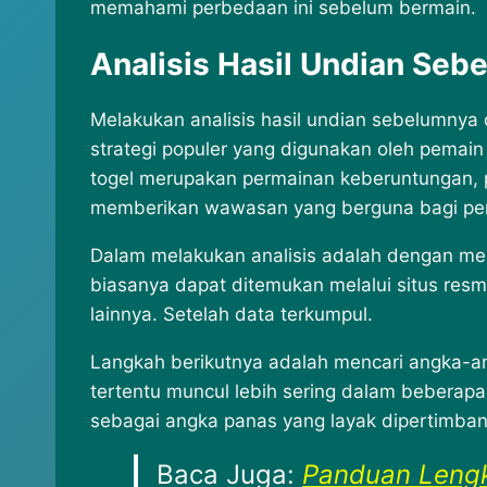
memahami perbedaan ini sebelum bermain.
Analisis Hasil Undian Seb
Melakukan analisis hasil undian sebelumnya 
strategi populer yang digunakan oleh pemai
togel merupakan permainan keberuntungan, p
memberikan wawasan yang berguna bagi pe
Dalam melakukan analisis adalah dengan men
biasanya dapat ditemukan melalui situs resm
lainnya. Setelah data terkumpul.
Langkah berikutnya adalah mencari angka-an
tertentu muncul lebih sering dalam beberapa
sebagai angka panas yang layak dipertimban
Baca Juga:
Panduan Lengk