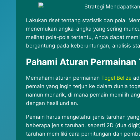
Lakukan riset tentang statistik dan pola. Me
menemukan angka-angka yang sering muncu
melihat pola-pola tertentu, Anda dapat memi
bergantung pada keberuntungan, analisis sta
Pahami Aturan Permainan 
Memahami aturan permainan
Togel Belize
ada
pemain yang ingin terjun ke dalam dunia tog
namun menarik, di mana pemain memilih an
dengan hasil undian.
Pemain harus mengetahui jenis taruhan yang 
beberapa jenis taruhan, seperti 2D (dua digit),
taruhan memiliki cara perhitungan dan pemb