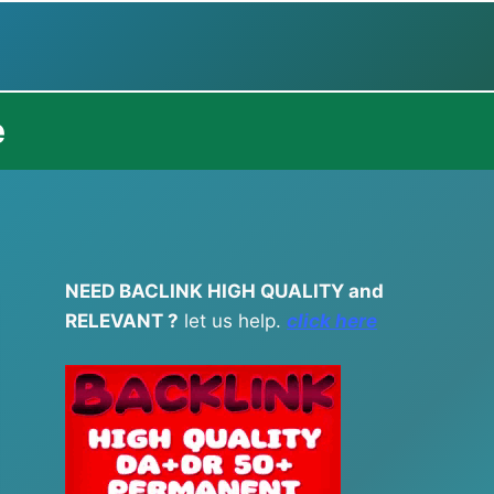
e
NEED BACLINK HIGH QUALITY and
RELEVANT ?
let us help.
click here