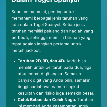
Sebelum memulai, penting untuk
memahami berbagai jenis taruhan yang
ada dalam Togel Spanyol. Setiap jenis
taruhan memiliki peluang dan hadiah yang
berbeda, sehingga memilih taruhan yang
tepat adalah langkah pertama untuk
meraih jackpot.
Taruhan 2D, 3D, dan 4D
: Anda bisa
memilih untuk bertaruh pada dua, tiga,
atau empat digit angka. Semakin
banyak digit yang Anda pilih, semakin
tinggi hadiahnya, namun tingkat
kesulitan dan risiko juga semakin besar.
Colok Bebas dan Colok Naga
: Taruhan
ini memberi Anda kesempatan untuk