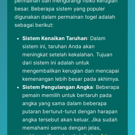
permainan dan mengurangi risiko kerugian
besar. Beberapa sistem yang populer
digunakan dalam permainan togel adalah
sebagai berikut:
Sistem Kenaikan Taruhan
: Dalam
sistem ini, taruhan Anda akan
meningkat setelah kekalahan. Tujuan
dari sistem ini adalah untuk
mengembalikan kerugian dan mencapai
kemenangan lebih besar pada akhirnya.
Sistem Pengulangan Angka
: Beberapa
pemain memilih untuk bertaruh pada
angka yang sama dalam beberapa
putaran berturut-turut dengan harapan
angka tersebut akan keluar. Jika sudah
memahami semua dengan jelas,