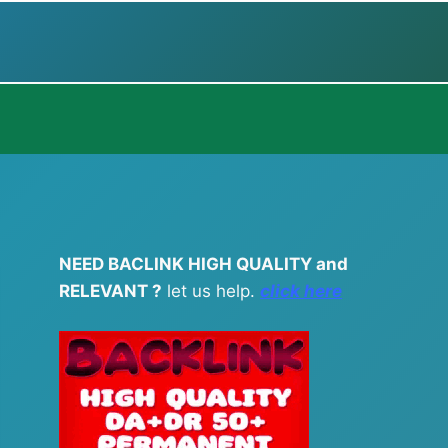
NEED BACLINK HIGH QUALITY and
RELEVANT ?
let us help.
click here