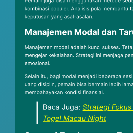
Pemain juga bisa menggunakan metode seder
kombinasi populer. Analisis pola membantu t
keputusan yang asal-asalan.
Manajemen Modal dan Tar
Manajemen modal adalah kunci sukses. Teta
mengejar kekalahan. Strategi ini menjaga p
emosional.
Selain itu, bagi modal menjadi beberapa ses
uang disiplin, pemain bisa bermain lebih la
membahayakan kondisi finansial.
Baca Juga:
Strategi Foku
Togel Macau Night