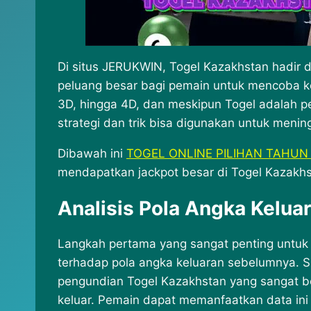
Di situs JERUKWIN, Togel Kazakhstan hadir 
peluang besar bagi pemain untuk mencoba k
3D, hingga 4D, dan meskipun Togel adalah 
strategi dan trik bisa digunakan untuk meni
Dibawah ini
TOGEL ONLINE PILIHAN TAHUN 
mendapatkan jackpot besar di Togel Kazakhs
Analisis Pola Angka Kelua
Langkah pertama yang sangat penting untuk
terhadap pola angka keluaran sebelumnya. S
pengundian Togel Kazakhstan yang sangat b
keluar. Pemain dapat memanfaatkan data in