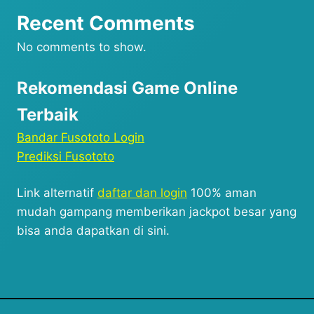
Recent Comments
No comments to show.
Rekomendasi Game Online
Terbaik
Bandar Fusototo Login
Prediksi Fusototo
Link alternatif
daftar dan login
100% aman
mudah gampang memberikan jackpot besar yang
bisa anda dapatkan di sini.