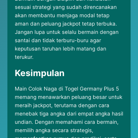
sesuai strategi yang sudah direncanakan
akan membantu menjaga modal tetap
aman dan peluang jackpot tetap terbuka.
Jangan lupa untuk selalu bermain dengan
santai dan tidak terburu-buru agar
keputusan taruhan lebih matang dan
terukur.
Kesimpulan
Main Colok Naga di Togel Germany Plus 5
memang menawarkan peluang besar untuk
meraih jackpot, terutama dengan cara
menebak tiga angka dari empat angka hasil
undian. Dengan memahami cara bermain,
memilih angka secara strategis,