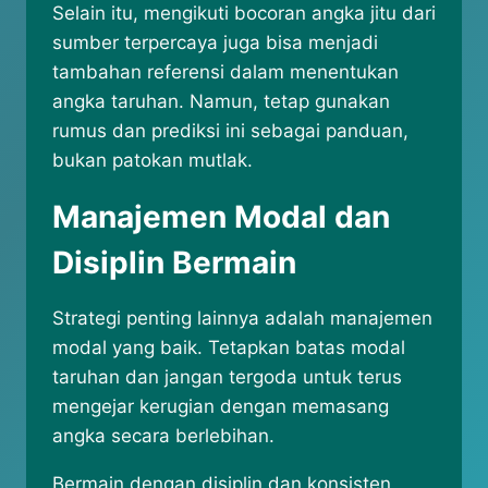
Selain itu, mengikuti bocoran angka jitu dari
sumber terpercaya juga bisa menjadi
tambahan referensi dalam menentukan
angka taruhan. Namun, tetap gunakan
rumus dan prediksi ini sebagai panduan,
bukan patokan mutlak.
Manajemen Modal dan
Disiplin Bermain
Strategi penting lainnya adalah manajemen
modal yang baik. Tetapkan batas modal
taruhan dan jangan tergoda untuk terus
mengejar kerugian dengan memasang
angka secara berlebihan.
Bermain dengan disiplin dan konsisten