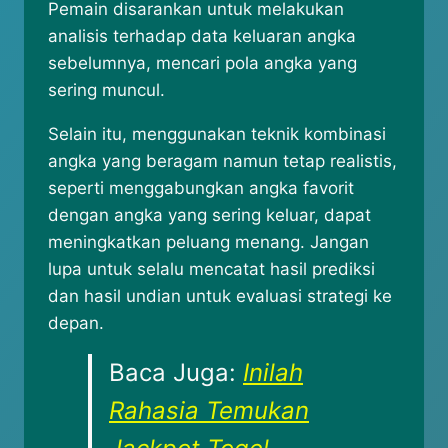
Pemain disarankan untuk melakukan
analisis terhadap data keluaran angka
sebelumnya, mencari pola angka yang
sering muncul.
Selain itu, menggunakan teknik kombinasi
angka yang beragam namun tetap realistis,
seperti menggabungkan angka favorit
dengan angka yang sering keluar, dapat
meningkatkan peluang menang. Jangan
lupa untuk selalu mencatat hasil prediksi
dan hasil undian untuk evaluasi strategi ke
depan.
Baca Juga:
Inilah
Rahasia Temukan