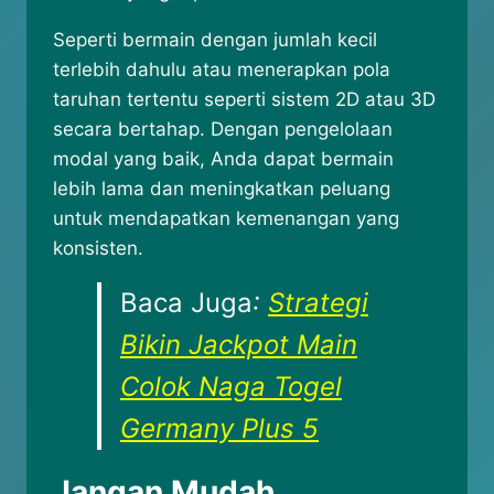
Seperti bermain dengan jumlah kecil
terlebih dahulu atau menerapkan pola
taruhan tertentu seperti sistem 2D atau 3D
secara bertahap. Dengan pengelolaan
modal yang baik, Anda dapat bermain
lebih lama dan meningkatkan peluang
untuk mendapatkan kemenangan yang
konsisten.
Baca Juga
:
Strategi
Bikin Jackpot Main
Colok Naga Togel
Germany Plus 5
Jangan Mudah