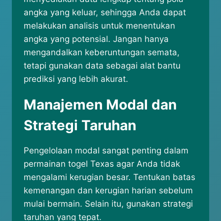
angka yang keluar, sehingga Anda dapat
melakukan analisis untuk menentukan
angka yang potensial. Jangan hanya
mengandalkan keberuntungan semata,
tetapi gunakan data sebagai alat bantu
prediksi yang lebih akurat.
Manajemen Modal dan
Strategi Taruhan
Pengelolaan modal sangat penting dalam
permainan togel Texas agar Anda tidak
mengalami kerugian besar. Tentukan batas
kemenangan dan kerugian harian sebelum
mulai bermain. Selain itu, gunakan strategi
taruhan yang tepat.