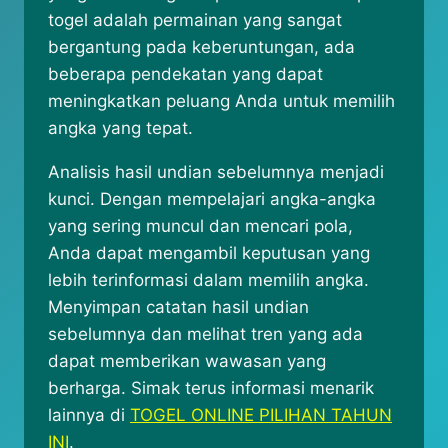
togel adalah permainan yang sangat
bergantung pada keberuntungan, ada
beberapa pendekatan yang dapat
meningkatkan peluang Anda untuk memilih
angka yang tepat.
Analisis hasil undian sebelumnya menjadi
kunci. Dengan mempelajari angka-angka
yang sering muncul dan mencari pola,
Anda dapat mengambil keputusan yang
lebih terinformasi dalam memilih angka.
Menyimpan catatan hasil undian
sebelumnya dan melihat tren yang ada
dapat memberikan wawasan yang
berharga. Simak terus informasi menarik
lainnya di
TOGEL ONLINE PILIHAN TAHUN
INI
.