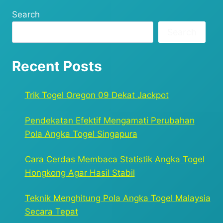
Search
Search
Recent Posts
Trik Togel Oregon 09 Dekat Jackpot
Pendekatan Efektif Mengamati Perubahan
Pola Angka Togel Singapura
Cara Cerdas Membaca Statistik Angka Togel
Hongkong Agar Hasil Stabil
Teknik Menghitung Pola Angka Togel Malaysia
Secara Tepat