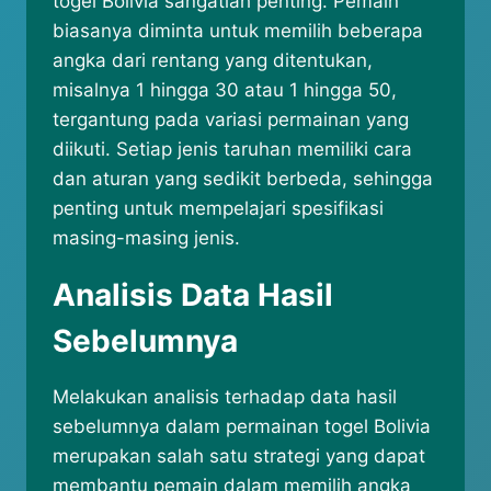
togel Bolivia sangatlah penting. Pemain
biasanya diminta untuk memilih beberapa
angka dari rentang yang ditentukan,
misalnya 1 hingga 30 atau 1 hingga 50,
tergantung pada variasi permainan yang
diikuti. Setiap jenis taruhan memiliki cara
dan aturan yang sedikit berbeda, sehingga
penting untuk mempelajari spesifikasi
masing-masing jenis.
Analisis Data Hasil
Sebelumnya
Melakukan analisis terhadap data hasil
sebelumnya dalam permainan togel Bolivia
merupakan salah satu strategi yang dapat
membantu pemain dalam memilih angka