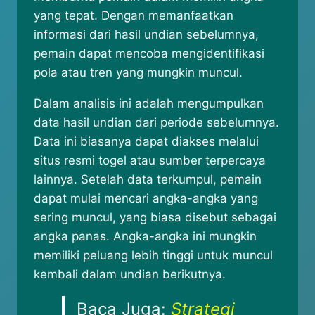
yang tepat. Dengan memanfaatkan
informasi dari hasil undian sebelumnya,
pemain dapat mencoba mengidentifikasi
pola atau tren yang mungkin muncul.
Dalam analisis ini adalah mengumpulkan
data hasil undian dari periode sebelumnya.
Data ini biasanya dapat diakses melalui
situs resmi togel atau sumber terpercaya
lainnya. Setelah data terkumpul, pemain
dapat mulai mencari angka-angka yang
sering muncul, yang biasa disebut sebagai
angka panas. Angka-angka ini mungkin
memiliki peluang lebih tinggi untuk muncul
kembali dalam undian berikutnya.
Baca Juga:
Strategi