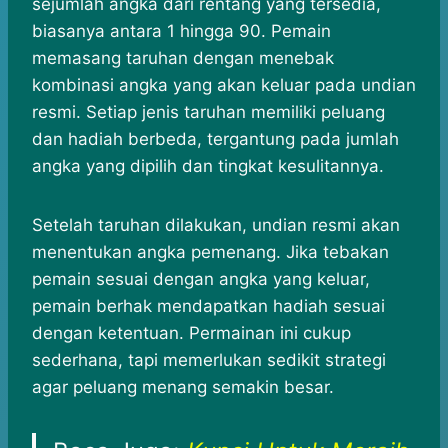
sejumlah angka dari rentang yang tersedia,
biasanya antara 1 hingga 90. Pemain
memasang taruhan dengan menebak
kombinasi angka yang akan keluar pada undian
resmi. Setiap jenis taruhan memiliki peluang
dan hadiah berbeda, tergantung pada jumlah
angka yang dipilih dan tingkat kesulitannya.
Setelah taruhan dilakukan, undian resmi akan
menentukan angka pemenang. Jika tebakan
pemain sesuai dengan angka yang keluar,
pemain berhak mendapatkan hadiah sesuai
dengan ketentuan. Permainan ini cukup
sederhana, tapi memerlukan sedikit strategi
agar peluang menang semakin besar.