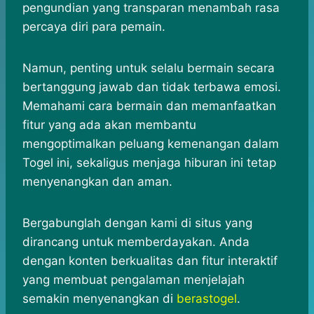
pengundian yang transparan menambah rasa
percaya diri para pemain.
Namun, penting untuk selalu bermain secara
bertanggung jawab dan tidak terbawa emosi.
Memahami cara bermain dan memanfaatkan
fitur yang ada akan membantu
mengoptimalkan peluang kemenangan dalam
Togel ini, sekaligus menjaga hiburan ini tetap
menyenangkan dan aman.
Bergabunglah dengan kami di situs yang
dirancang untuk memberdayakan. Anda
dengan konten berkualitas dan fitur interaktif
yang membuat pengalaman menjelajah
semakin menyenangkan di
berastogel
.