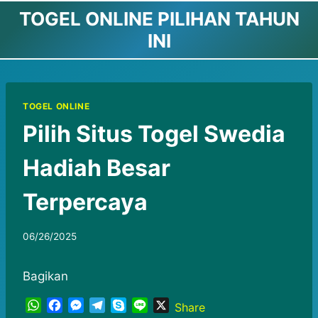
Skip
TOGEL ONLINE PILIHAN TAHUN
to
INI
content
TOGEL ONLINE
Pilih Situs Togel Swedia
Hadiah Besar
Terpercaya
06/26/2025
Bagikan
W
F
M
T
S
L
X
Share