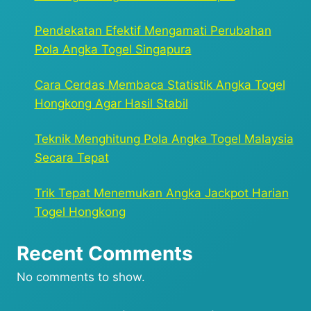
Pendekatan Efektif Mengamati Perubahan
Pola Angka Togel Singapura
Cara Cerdas Membaca Statistik Angka Togel
Hongkong Agar Hasil Stabil
Teknik Menghitung Pola Angka Togel Malaysia
Secara Tepat
Trik Tepat Menemukan Angka Jackpot Harian
Togel Hongkong
Recent Comments
No comments to show.