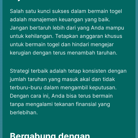
Salah satu kunci sukses dalam bermain togel
adalah manajemen keuangan yang baik.
Jangan bertaruh lebih dari yang Anda mampu
untuk kehilangan. Tetapkan anggaran khusus
untuk bermain togel dan hindari mengejar
kerugian dengan terus menambah taruhan.
Strategi terbaik adalah tetap konsisten dengan
jumlah taruhan yang masuk akal dan tidak
terburu-buru dalam mengambil keputusan.
Dengan cara ini, Anda bisa terus bermain
tanpa mengalami tekanan finansial yang
berlebihan.
Bergabung dengan