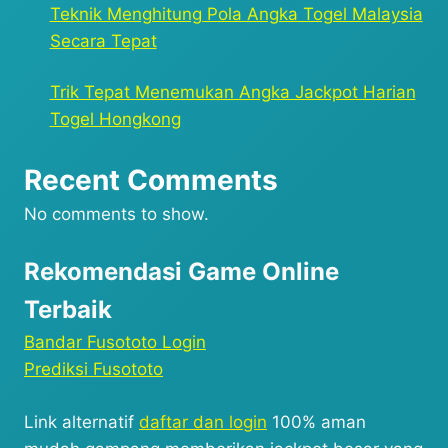
Teknik Menghitung Pola Angka Togel Malaysia
Secara Tepat
Trik Tepat Menemukan Angka Jackpot Harian
Togel Hongkong
Recent Comments
No comments to show.
Rekomendasi Game Online
Terbaik
Bandar Fusototo Login
Prediksi Fusototo
Link alternatif
daftar dan login
100% aman