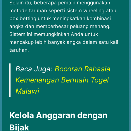
Selain itu, beberapa pemain menggunakan
metode taruhan seperti sistem wheeling atau
box betting untuk meningkatkan kombinasi
angka dan memperbesar peluang menang.
Sistem ini memungkinkan Anda untuk
mencakup lebih banyak angka dalam satu kali
taruhan.
Baca Juga:
Bocoran Rahasia
Kemenangan Bermain Togel
Malawi
Kelola Anggaran dengan
Bijak