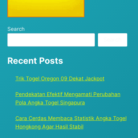
Search
Search
Recent Posts
Trik Togel Oregon 09 Dekat Jackpot
Pendekatan Efektif Mengamati Perubahan
Pola Angka Togel Singapura
Cara Cerdas Membaca Statistik Angka Togel
Hongkong Agar Hasil Stabil